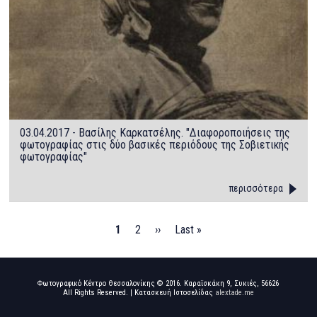
03.04.2017 - Βασίλης Καρκατσέλης. "Διαφοροποιήσεις της
φωτογραφίας στις δύο βασικές περιόδους της Σοβιετικής
φωτογραφίας"
περισσότερα
Pagination
Τρέχουσα
1
Page
2
Next
››
Last
Last »
σελίδα
page
page
Φωτογραφικό Κέντρο Θεσσαλονίκης © 2016. Καραϊσκάκη 9, Συκιές, 56626
All Rights Reserved. | Κατασκευή Ιστοσελίδας
alextade.me