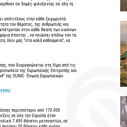
αφερθούν σε δομές φιλοξενίας σε όλη τη
λει υπότιτλους στην κάθε ξεχωριστή
ύτητα του θέματος, της ανθρωπιάς και
 επέτρεπαν στον κάθε θεατή των εικόνων
μύρια έπονται¨, να νοιώσει επάνω του τα
α, όλοι μας ‘’στα καλά καθούμενα’’, να
πης, που διοργανώνεται στη Λίμα από τις
προσωπεία της Ευρωπαϊκής Επιτροπής και
ovil" της EUNIC -Ένωση Ευρωπαϊκών
15995/
άσσης περισσότεροι από 170.000
αφίξεις σε όλη την Ευρώπη ήταν
ολικά 7.495 θάνατοι μεταναστών, σε
ή περίπου 20 θάνατοι κάθε ημέρα