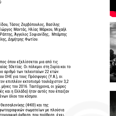
ύ
ίδου, Τάσος Ζερβόπουλος, Βασίλης
Γιώργος Μαντάς, Ηλίας Μάρκου, Μιχαήλ
 Ράπτης, Άγγελος Σοφιανίδης, Μπάμπης
λης, Δημήτρης Φωτίου.
όπος όπου εξελίσσεται μια από τις
ίας 50ετίας. Οι πόλεμοι στη Συρία και το
ρο αριθμό των τελευταίων 22 ετών.
υ ΟΗΕ για τους Πρόσφυγες (Υ.Α.), οι
στον επιπλέον εκτοπισμό τουλάχιστον 3,2
μήνες του 2016. Ταυτόχρονα, οι χώρες
ές και η Ελλάδα) ήταν αυτές που έπαιξαν
ένων όλου του κόσμου.
Θεσσαλονίκης (ΦΚΘ) και της
 φωτογραφικών σωματείων με πλούσια
ωτογραφική έκθεση, που πρόθεση έχει,