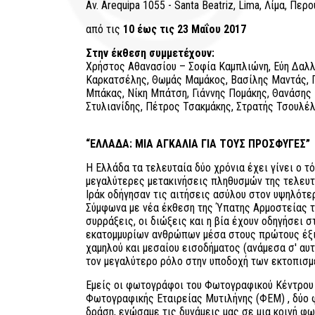
Av. Arequipa 1055 - Santa Beatriz, Lima, Λίμα, Περο
από τις
10 έως τις 23 Μαΐου 2017
Στην έκθεση συμμετέχουν:
Χρήστος Αθανασίου – Σοφία Καμπλιώνη, Εύη Δαλλ
Καρκατσέλης, Θωμάς Μαμάκος, Βασίλης Μαντάς, 
Μπάκας, Νίκη Μπάτση, Γιάννης Πομάκης, Θανάσης
Στυλιανίδης, Πέτρος Τσακμάκης, Στρατής Τσουλέλ
“ΕΛΛΑΔΑ: ΜΙΑ ΑΓΚΑΛΙΑ ΓΙΑ ΤΟΥΣ ΠΡΟΣΦΥΓΕΣ”
Η Ελλάδα τα τελευταία δύο χρόνια έχει γίνει ο τ
μεγαλύτερες μετακινήσεις πληθυσμών της τελευτα
Ιράκ οδήγησαν τις αιτήσεις ασύλου στον υψηλότε
Σύμφωνα με νέα έκθεση της Ύπατης Αρμοστείας το
συρράξεις, οι διώξεις και η βία έχουν οδηγήσει 
εκατομμυρίων ανθρώπων μέσα στους πρώτους έξι 
χαμηλού και μεσαίου εισοδήματος (ανάμεσα σ' αυτ
τον μεγαλύτερο ρόλο στην υποδοχή των εκτοπισμ
Εμείς οι φωτογράφοι του Φωτογραφικού Κέντρου 
Φωτογραφικής Εταιρείας Μυτιλήνης (ΦΕΜ) , δύο
δράση, ενώσαμε τις δυνάμεις μας σε μια κοινή φ