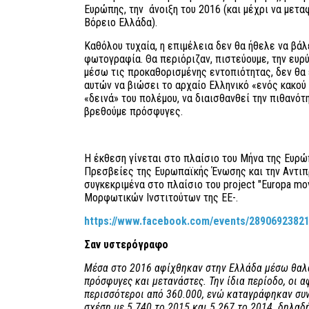
Ευρώπης, την άνοιξη του 2016 (και μέχρι να μετ
Βόρειο Ελλάδα).
Καθόλου τυχαία, η επιμέλεια δεν θα ήθελε να βά
φωτογραφία. Θα περιόριζαν, πιστεύουμε, την ευρ
μέσω τις προκαθορισμένης εντοπιότητας, δεν θα
αυτών να βιώσει το αρχαίο Ελληνικό «ενός κακού 
«δεινά» του πολέμου, να διαισθανθεί την πιθανότητ
βρεθούμε πρόσφυγες.
Η έκθεση γίνεται στο πλαίσιο του Μήνα της Ευρώ
Πρεσβείες της Ευρωπαϊκής Ένωσης και την Αντι
συγκεκριμένα στο πλαίσιο του project "Εuropa m
Μορφωτικών Ινστιτούτων της ΕΕ-.
https://www.facebook.com/events/2890692382
Σαν υστερόγραφο
Μέσα στο 2016 αφίχθηκαν στην Ελλάδα μέσω θαλ
πρόσφυγες και μετανάστες. Την ίδια περίοδο, οι 
περισσότεροι από 360.000, ενώ καταγράφηκαν συν
σχέση με 5.740 το 2015 και 5.267 το 2014. δηλαδ