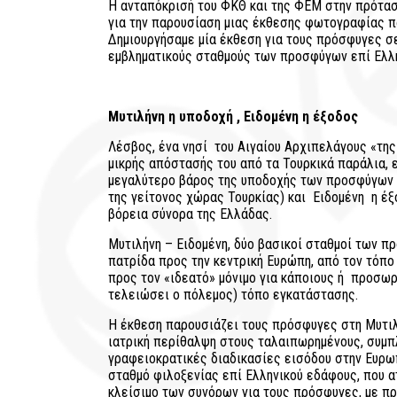
Η ανταπόκρισή του ΦΚΘ και της ΦΕΜ στην πρότασ
για την παρουσίαση μιας έκθεσης φωτογραφίας πά
Δημιουργήσαμε μία έκθεση για τους πρόσφυγες σε
εμβληματικούς σταθμούς των προσφύγων επί Ελλ
Μυτιλήνη η υποδοχή , Ειδομένη η έξοδος
Λέσβος, ένα νησί του Αιγαίου Αρχιπελάγους «της
μικρής απόστασής του από τα Τουρκικά παράλια, ε
μεγαλύτερο βάρος της υποδοχής των προσφύγων 
της γείτονος χώρας Τουρκίας) και Ειδομένη η έ
βόρεια σύνορα της Ελλάδας.
Μυτιλήνη – Ειδομένη, δύο βασικοί σταθμοί των π
πατρίδα προς την κεντρική Ευρώπη, από τον τόπο 
προς τον «ιδεατό» μόνιμο για κάποιους ή προσωρ
τελειώσει ο πόλεμος) τόπο εγκατάστασης.
Η έκθεση παρουσιάζει τους πρόσφυγες στη Μυτιλ
ιατρική περίθαλψη στους ταλαιπωρημένους, συμπ
γραφειοκρατικές διαδικασίες εισόδου στην Ευρωπ
σταθμό φιλοξενίας επί Ελληνικού εδάφους, που α
κλείσιμο των συνόρων για τους πρόσφυγες, με π