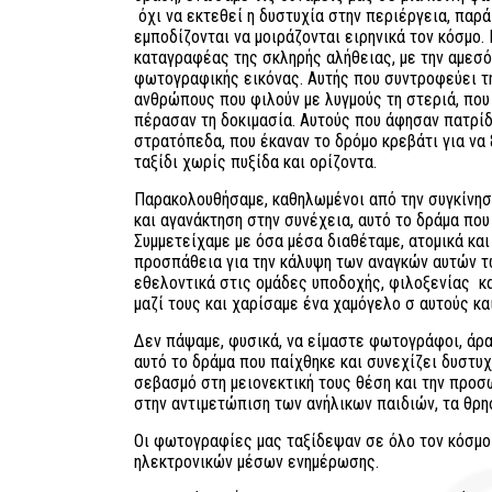
όχι να εκτεθεί η δυστυχία στην περιέργεια, παρά
εμποδίζονται να μοιράζονται ειρηνικά τον κόσμο.
καταγραφέας της σκληρής αλήθειας, με την αμεσ
φωτογραφικής εικόνας. Αυτής που συντροφεύει τη
ανθρώπους που φιλούν με λυγμούς τη στεριά, που 
πέρασαν τη δοκιμασία. Αυτούς που άφησαν πατρίδ
στρατόπεδα, που έκαναν το δρόμο κρεβάτι για να
ταξίδι χωρίς πυξίδα και ορίζοντα.
Παρακολουθήσαμε, καθηλωμένοι από την συγκίνηση
και αγανάκτηση στην συνέχεια, αυτό το δράμα που
Συμμετείχαμε με όσα μέσα διαθέταμε, ατομικά και
προσπάθεια για την κάλυψη των αναγκών αυτών 
εθελοντικά στις ομάδες υποδοχής, φιλοξενίας κ
μαζί τους και χαρίσαμε ένα χαμόγελο σ αυτούς και
Δεν πάψαμε, φυσικά, να είμαστε φωτογράφοι, άρ
αυτό το δράμα που παίχθηκε και συνεχίζει δυστυχ
σεβασμό στη μειονεκτική τους θέση και την προσω
στην αντιμετώπιση των ανήλικων παιδιών, τα θρη
Οι φωτογραφίες μας ταξίδεψαν σε όλο τον κόσμο
ηλεκτρονικών μέσων ενημέρωσης.