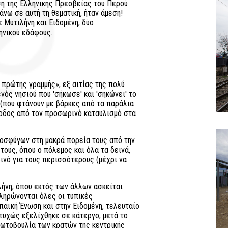
η της Ελληνικής Πρεσβείας του Περού
νω σε αυτή τη θεματική, ήταν άμεση!
 Μυτιλήνη και Ειδομένη, δύο
ηνικού εδάφους.
 πρώτης γραμμής», εξ αιτίας της πολύ
νός νησιού που 'σήκωσε' και 'σηκώνει' το
(που φτάνουν με βάρκες από τα παράλια
ξοδος από τον προσωρινό καταυλισμό στα
ροσφύγων στη μακρά πορεία τους από την
τους, όπου ο πόλεμος και όλα τα δεινά,
ινό για τους περισσότερους (μέχρι να
ήνη, όπου εκτός των άλλων ασκείται
ληρώνονται όλες οι τυπικές
αϊκή Ένωση και στην Ειδομένη, τελευταίο
τυχώς εξελίχθηκε σε κάτεργο, μετά το
ρωτοβουλία των κρατών της κεντρικής