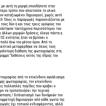
ί με αυτή τη μορφή οπουδήποτε στην
ότερο τρόπο που απαιτούσε το υλικό.
υν καταξιωμένοι δημιουργοί, χωρίς αυτό
Κ.Θ. Όλες οι παραγωγές παρουσιάζονται με
 τους δύο ή και τους τρεις ορόφους του
υσιάστηκαν ταυτόχρονα περισσότεροι του
ι άλλων μορφών δράσεις, έλεγε πάντα η
ΤΟΣ ενότητας ήταν να βρίσκει ο
πολύ άνω του μέσου όρου. Από το
σκεπτικό μεταφέρθηκε σε όλους τους
γαλύτερη διήθηση της φωτογραφίας στη
ραμμα ”Εκθέσεις εκτός της έδρας του
ωτογραφίας από το επικίνδυνο αγκάλιασμα
μης φωτογραφίας, τον επικίνδυνο
τις πολλαπλές παγίδες που κρύβει ο
ο να τροποποιήσει την τεχνική
άσπαση / διπλασιασμό των δυνάμεών του
υμμετοχή δημιουργών από κάθε γωνία της
αγωγές όχι τοπικού ενδιαφέροντος, αλλά