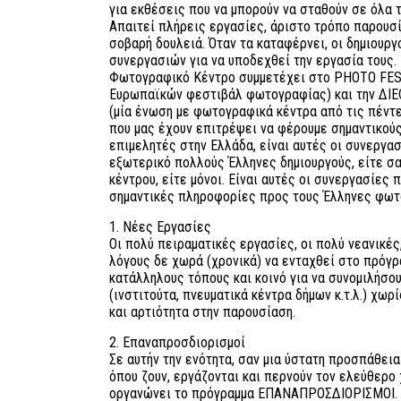
για εκθέσεις που να μπορούν να σταθούν σε όλα
Απαιτεί πλήρεις εργασίες, άριστο τρόπο παρουσ
σοβαρή δουλειά. Όταν τα καταφέρνει, οι δημιουργ
συνεργασιών για να υποδεχθεί την εργασία τους. 
Φωτογραφικό Κέντρο συμμετέχει στο PHOTO FEST
Ευρωπαϊκών φεστιβάλ φωτογραφίας) και την 
(μία ένωση με φωτογραφικά κέντρα από τις πέντε
που μας έχουν επιτρέψει να φέρουμε σημαντικού
επιμελητές στην Ελλάδα, είναι αυτές οι συνεργα
εξωτερικό πολλούς Έλληνες δημιουργούς, είτε 
κέντρου, είτε μόνοι. Είναι αυτές οι συνεργασίες
σημαντικές πληροφορίες προς τους Έλληνες φωτ
1. Νέες Εργασίες
Οι πολύ πειραματικές εργασίες, οι πολύ νεανικές
λόγους δε χωρά (χρονικά) να ενταχθεί στο πρόγρα
κατάλληλους τόπους και κοινό για να συνομιλήσο
(ινστιτούτα, πνευματικά κέντρα δήμων κ.τ.λ.) χωρ
και αρτιότητα στην παρουσίαση.
2. Επαναπροσδιορισμοί
Σε αυτήν την ενότητα, σαν μια ύστατη προσπάθε
όπου ζουν, εργάζονται και περνούν τον ελεύθερο 
οργανώνει το πρόγραμμα ΕΠΑΝΑΠΡΟΣΔΙΟΡΙΣΜΟΙ.