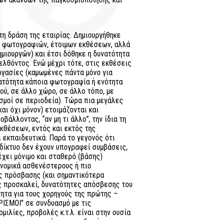
στη δράση της εταιρίας. Δημιουργήθηκε
 φωτογραφιών, έτοιμων εκθέσεων, αλλά
ημιουργών) και έτσι δόθηκε η δυνατότητα
ελθόντος. Ενώ μέχρι τότε, στις εκθέσεις
γασίες (καμωμένες πάντα μόνο για
νατότητα κάποια φωτογραφία ή ενότητα
ύ, σε άλλο χώρο, σε άλλο τόπο, με
μοί σε περιοδεία). Τώρα πια μεγάλες
ι όχι μόνον) ετοιμάζονται και
βάλλοντας, “αν μη τι άλλο”, την ίδια τη
εκθέσεων, εντός και εκτός της
 εκπαιδευτικά. Παρά το γεγονός ότι
 δίκτυο δεν έχουν υπογραφεί συμβάσεις,
έχει μόνιμο και σταθερό (βάσης)
ονομικά ασθενέστερους ή πιο
ς πρόσβασης (και σημαντικότερα
ς προσκαλεί, δυνατότητες απόσβεσης του
ητα για τους χορηγούς της πρώτης –
ΙΣΜΟΙ” σε συνδυασμό με τις
ιλίες, προβολές κ.τ.λ. είναι στην ουσία