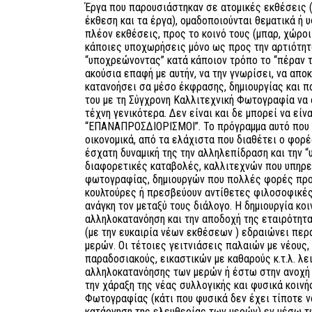
Έργα που παρουσιάστηκαν σε ατομικές εκθέσεις (
έκθεση και τα έργα), ομαδοποιούνται θεματικά ή 
πλέον εκθέσεις, προς το κοινό τους (μπαρ, χώροι 
κάποιες υποχωρήσεις μόνο ως προς την αρτιότη
“υποχρεώνοντας” κατά κάποιον τρόπο το “πέραν τ
ακούσια επαφή με αυτήν, να την γνωρίσει, να αποκ
κατανοήσει σα μέσο έκφρασης, δημιουργίας και π
του με τη Σύγχρονη Καλλιτεχνική Φωτογραφία να 
τέχνη γενικότερα. Δεν είναι και δε μπορεί να είν
“ΕΠΑΝΑΠΡΟΣΔΙΟΡΙΣΜΟΙ”. Το πρόγραμμα αυτό που 
οικονομικά, από τα ελάχιστα που διαθέτει ο φορ
έσχατη δυναμική της την αλληλεπίδραση και την 
διαφορετικές καταβολές, καλλιτεχνών που υπηρε
φωτογραφίας, δημιουργών που πολλές φορές προ
κουλτούρες ή πρεσβεύουν αντίθετες φιλοσοφικές
ανάγκη τον μεταξύ τους διάλογο. Η δημιουργία κο
αλληλοκατανόηση και την αποδοχή της εταιρότητα
(με την ευκαιρία νέων εκθέσεων ) εδραιώνει πε
μερών. Οι τέτοιες γειτνιάσεις παλαιών με νέους
παραδοσιακούς, εικαστικών με καθαρούς κ.τ.λ. λε
αλληλοκατανόησης των μερών ή έστω στην ανοχή 
την χάραξη της νέας συλλογικής και φυσικά κοιν
Φωτογραφίας (κάτι που φυσικά δεν έχει τίποτε ν
κατάργηση της ελευθερίας των μερών) εν μέσω τ