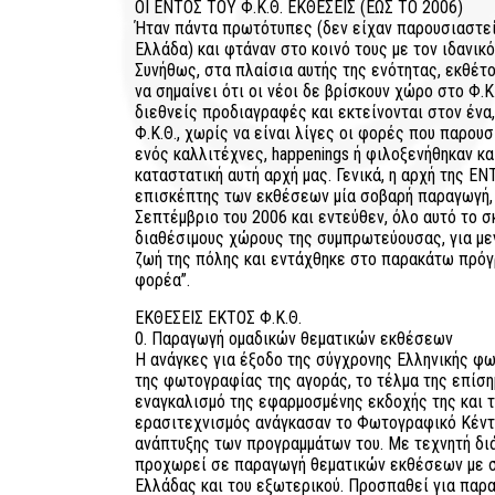
ΟΙ ΕΝΤΟΣ ΤΟΥ Φ.Κ.Θ. ΕΚΘΕΣΕΙΣ (ΕΩΣ ΤΟ 2006)
Ήταν πάντα πρωτότυπες (δεν είχαν παρουσιαστε
Ελλάδα) και φτάναν στο κοινό τους με τον ιδανικ
Συνήθως, στα πλαίσια αυτής της ενότητας, εκθέτο
να σημαίνει ότι οι νέοι δε βρίσκουν χώρο στο Φ.
διεθνείς προδιαγραφές και εκτείνονται στον ένα,
Φ.Κ.Θ., χωρίς να είναι λίγες οι φορές που παρο
ενός καλλιτέχνες, happenings ή φιλοξενήθηκαν κα
καταστατική αυτή αρχή μας. Γενικά, η αρχή της ΕΝ
επισκέπτης των εκθέσεων μία σοβαρή παραγωγή, 
Σεπτέμβριο του 2006 και εντεύθεν, όλο αυτό το 
διαθέσιμους χώρους της συμπρωτεύουσας, για με
ζωή της πόλης και εντάχθηκε στο παρακάτω πρόγ
φορέα”.
ΕΚΘΕΣΕΙΣ ΕΚΤΟΣ Φ.Κ.Θ.
0. Παραγωγή ομαδικών θεματικών εκθέσεων
Η ανάγκες για έξοδο της σύγχρονης Ελληνικής φ
της φωτογραφίας της αγοράς, το τέλμα της επίση
εναγκαλισμό της εφαρμοσμένης εκδοχής της και 
ερασιτεχνισμός ανάγκασαν το Φωτογραφικό Κέντρ
ανάπτυξης των προγραμμάτων του. Με τεχνητή δι
προχωρεί σε παραγωγή θεματικών εκθέσεων με σ
Ελλάδας και του εξωτερικού. Προσπαθεί για παρ