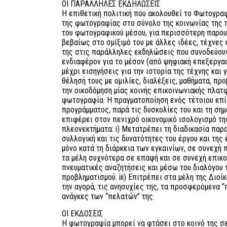
ΟΙ ΠΑΡΑΛΛΗΛΕΣ ΕΚΔΗΛΩΣΕΙΣ
Η επιθετική πολιτική που ακολουθεί το Φωτογρα
της φωτογραφίας στο σύνολο της κοινωνίας της π
του φωτογραφικού μέσου, για περισσότερη παρου
βεβαίως στο σμίξιμό του με άλλες ιδέες, τέχνες 
της στις παράλληλες εκδηλώσεις που συνοδεύουν
ενδιαφέρον για το μέσον (από ψηφιακή επεξεργα
μέχρι εισηγήσεις για την ιστορία της τέχνης και 
θέλησή τους με ομιλίες, διαλέξεις, μαθήματα, προβ
την οικοδόμηση μίας κοινής επικοινωνιακής πλατ
φωτογραφία. Η πραγματοποίηση ενός τέτοιου επί
προγράμματος, παρά τις δυσκολίες του και τη σημ
επιφέρει στον πενιχρό οικονομικό ισολογισμό της
πλεονεκτήματα: i) Μετατρέπει τη διαδικασία παρ
συλλογική και τις δυνατότητες του έργου και της 
μόνο κατά τη διάρκεια των εγκαινίων, σε συνεχή π
τα μέλη συχνότερα σε επαφή και σε συνεχή επικο
πνευματικές αναζητήσεις και μέσω του διαλόγου 
προβληματισμού. iii) Επιτρέπει στα μέλη της Διο
την αγορά, τις ανησυχίες της, τα προσφερόμενα “
ανάγκες των “πελατών” της.
ΟΙ ΕΚΔΟΣΕΙΣ
Η φωτογραφία μπορεί να φτάσει στο κοινό της σ