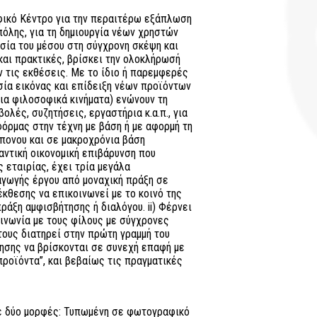
φικό Κέντρο για την περαιτέρω εξάπλωση
όλης, για τη δημιουργία νέων χρηστών
σία του μέσου στη σύγχρονη σκέψη και
και πρακτικές, βρίσκει την ολοκλήρωσή
 τις εκθέσεις. Με το ίδιο ή παρεμφερές
σία εικόνας και επίδειξη νέων προϊόντων
για φιλοσοφικά κινήματα) ενώνουν τη
ολές, συζητήσεις, εργαστήρια κ.α.π., για
φόρμας στην τέχνη με βάση ή με αφορμή τη
πονου και σε μακροχρόνια βάση
αντική οικονομική επιβάρυνση που
 εταιρίας, έχει τρία μεγάλα
αγωγής έργου από μοναχική πράξη σε
έκθεσης να επικοινωνεί με το κοινό της
ράξη αμφισβήτησης ή διαλόγου. ii) Φέρνει
ινωνία με τους φίλους με σύγχρονες
τους διατηρεί στην πρώτη γραμμή του
ίκησης να βρίσκονται σε συνεχή επαφή με
προϊόντα”, και βεβαίως τις πραγματικές
ε δύο μορφές: Τυπωμένη σε φωτογραφικό