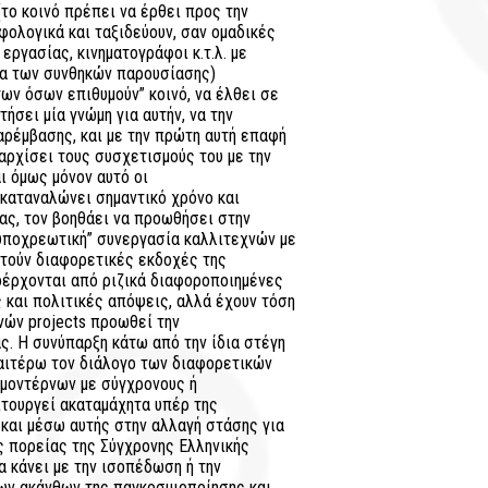
το κοινό πρέπει να έρθει προς την
υφολογικά και ταξιδεύουν, σαν ομαδικές
εργασίας, κινηματογράφοι κ.τ.λ. με
τα των συνθηκών παρουσίασης)
ων όσων επιθυμούν” κοινό, να έλθει σε
τήσει μία γνώμη για αυτήν, να την
αρέμβασης, και με την πρώτη αυτή επαφή
αρχίσει τους συσχετισμούς του με την
αι όμως μόνον αυτό οι
καταναλώνει σημαντικό χρόνο και
έας, τον βοηθάει να προωθήσει στην
“υποχρεωτική” συνεργασία καλλιτεχνών με
τούν διαφορετικές εκδοχές της
έρχονται από ριζικά διαφοροποιημένες
 και πολιτικές απόψεις, αλλά έχουν τόση
ινών projects προωθεί την
ς. Η συνύπαρξη κάτω από την ίδια στέγη
ραιτέρω τον διάλογο των διαφορετικών
, μοντέρνων με σύγχρονους ή
ιτουργεί ακαταμάχητα υπέρ της
και μέσω αυτής στην αλλαγή στάσης για
ής πορείας της Σύγχρονης Ελληνικής
α κάνει με την ισοπέδωση ή την
ων ακάνθων της παγκοσμιοποίησης και