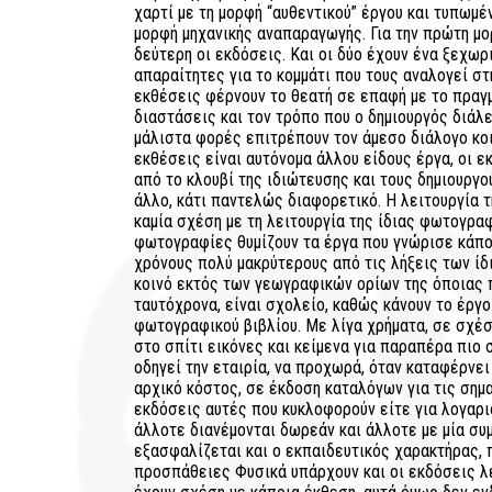
χαρτί με τη μορφή “αυθεντικού” έργου και τυπωμένη
μορφή μηχανικής αναπαραγωγής. Για την πρώτη μορ
δεύτερη οι εκδόσεις. Και οι δύο έχουν ένα ξεχωρι
απαραίτητες για το κομμάτι που τους αναλογεί στη
εκθέσεις φέρνουν το θεατή σε επαφή με το πραγμα
διαστάσεις και τον τρόπο που ο δημιουργός διάλε
μάλιστα φορές επιτρέπουν τον άμεσο διάλογο κοι
εκθέσεις είναι αυτόνομα άλλου είδους έργα, οι 
από το κλουβί της ιδιώτευσης και τους δημιουργού
άλλο, κάτι παντελώς διαφορετικό. Η λειτουργία 
καμία σχέση με τη λειτουργία της ίδιας φωτογραφ
φωτογραφίες θυμίζουν τα έργα που γνώρισε κάπο
χρόνους πολύ μακρύτερους από τις λήξεις των ίδ
κοινό εκτός των γεωγραφικών ορίων της όποιας 
ταυτόχρονα, είναι σχολείο, καθώς κάνουν το έργ
φωτογραφικού βιβλίου. Με λίγα χρήματα, σε σχέ
στο σπίτι εικόνες και κείμενα για παραπέρα πιο 
οδηγεί την εταιρία, να προχωρά, όταν καταφέρνει
αρχικό κόστος, σε έκδοση καταλόγων για τις σημ
εκδόσεις αυτές που κυκλοφορούν είτε για λογαρι
άλλοτε διανέμονται δωρεάν και άλλοτε με μία συ
εξασφαλίζεται και ο εκπαιδευτικός χαρακτήρας, 
προσπάθειες Φυσικά υπάρχουν και οι εκδόσεις 