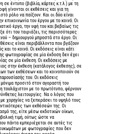
 σε έντυπο (βιβλία, κάρτες κ.τ.λ.) με τη
φή γίνονται οι εκθέσεις και για τη
στό ρόλο να παίξουν. Και οι δύο είναι
ν επικοινωνία του έργου με το κοινό. Οι
τικό έργο, την υφή του και βεβαίως τις
ξε ότι του ταιριάζει, τις περισσότερες
νού – δημιουργού μπροστά στο έργο. Οι
εκθέσεις είναι περιβάλλοντα που βγάζουν
ς και το κοινό. Οι εκδόσεις είναι κάτι
της φωτογραφίας σε μία έκδοση δεν έχει
ίας σε μία έκθεση. Οι εκδόσεις με
ιος στην έκθεση (κατάλογος έκθεσης), σε
ιων των εκθέσεων και το κοινοποιούν σε
παρουσίασής του. Οι εκδόσεις
ο μόνιμα προσιτό στον αγοραστή του
ση τουλάχιστον με το πρωτότυπο, φέρνουν
σύνθετες λειτουργίες. Να ο λόγος που
 με χορηγίες να ξεπεράσει το υψηλό τους
αντικότερες των εκθέσεών της. Οι
ασμό της, είτε μέσω εκδοτικών οίκων,
μβολική τιμή, ούτως ώστε να
που πάντα εμπεριέχεται σε αυτές τις
λευκωμάτων με φωτογραφίες που δεν