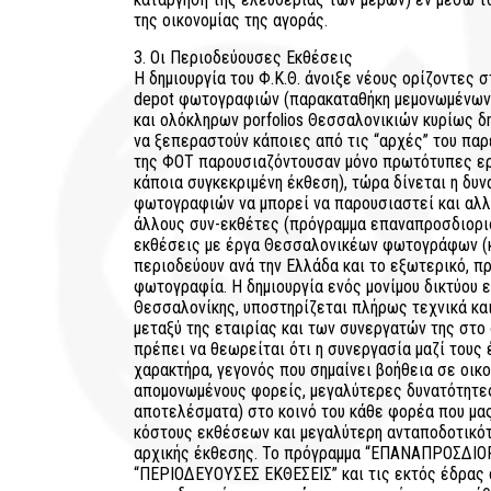
της οικονομίας της αγοράς.
3. Οι Περιοδεύουσες Εκθέσεις
Η δημιουργία του Φ.Κ.Θ. άνοιξε νέους ορίζοντες 
depot φωτογραφιών (παρακαταθήκη μεμονωμένων
και ολόκληρων porfolios Θεσσαλονικιών κυρίως δ
να ξεπεραστούν κάποιες από τις “αρχές” του παρ
της ΦΟΤ παρουσιαζόντουσαν μόνο πρωτότυπες ερ
κάποια συγκεκριμένη έκθεση), τώρα δίνεται η δυ
φωτογραφιών να μπορεί να παρουσιαστεί και αλλο
άλλους συν-εκθέτες (πρόγραμμα επαναπροσδιορισ
εκθέσεις με έργα Θεσσαλονικέων φωτογράφων (κα
περιοδεύουν ανά την Ελλάδα και το εξωτερικό, προ
φωτογραφία. Η δημιουργία ενός μονίμου δικτύου 
Θεσσαλονίκης, υποστηρίζεται πλήρως τεχνικά και
μεταξύ της εταιρίας και των συνεργατών της στο
πρέπει να θεωρείται ότι η συνεργασία μαζί τους 
χαρακτήρα, γεγονός που σημαίνει βοήθεια σε οικ
απομονωμένους φορείς, μεγαλύτερες δυνατότητε
αποτελέσματα) στο κοινό του κάθε φορέα που μα
κόστους εκθέσεων και μεγαλύτερη ανταποδοτικότ
αρχικής έκθεσης. Το πρόγραμμα “ΕΠΑΝΑΠΡΟΣΔΙΟΡ
“ΠΕΡΙΟΔΕΥΟΥΣΕΣ ΕΚΘΕΣΕΙΣ” και τις εκτός έδρας ομ