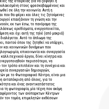
ιες της εταιρείας για να ξεφύγει η
 φυλακισμένη στους φρεσκοβαμμένους και
ωθεί σε όλη την κοινωνία. Αυτή η
αι που θα φέρει και όλες τις ζητούμενες
ουργοί επαυξάνουν τη γνώση και την
νοούν, εκ των έσω, το πανόραμα της
ακλάσεως ερεθίσματα, ενεργοποιείται,
εση και όχι αυτή της τηλέ (από μακριά)
 διαλέγεται. Αυτό το άπλωμα της
ι, παντού όπου της ζητηθεί να υπάρχει,
ών και κοινωνικών δυνάμεων που
λογνωριμία, επικοινωνία και συνεργασία
καλλιτεχνικού έργου, δίνει κίνητρα και
ενεργοποιηθούν περισσότερο, να
 τον τρόπο επιπλέον και τη συνέχεια και
ορεία συνεργασιών δημιουργών,
ών με το Φωτογραφικό Κέντρο, είναι μια
η ανταπόκριση από όλους, για το
ικότητα και ένας αναντικατάστατος
ια τη φωτογραφία, μία τέχνη που ακόμη
διαφέροντος των ανύπαρκτων Κέντρων
τόν τον τομέα, επιμελητών εκθέσεων