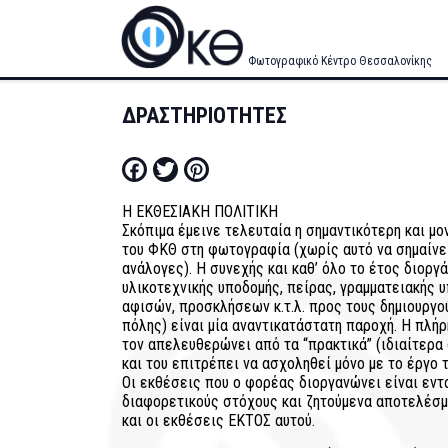
Skip
to
main
Φωτογραφικό Κέντρο Θεσσαλονίκης
content
ΔΡΑΣΤΗΡΙΟΤΗΤΕΣ
Facebook
Twitter
Pinterest
Η ΕΚΘΕΣΙΑΚΗ ΠΟΛΙΤΙΚΗ
Σκόπιμα έμεινε τελευταία η σημαντικότερη και μ
του ΦΚΘ στη φωτογραφία (χωρίς αυτό να σημαίνει
ανάλογες). Η συνεχής και καθ’ όλο το έτος διορ
υλικοτεχνικής υποδομής, πείρας, γραμματειακής 
αφισών, προσκλήσεων κ.τ.λ. προς τους δημιουργο
πόλης) είναι μία αναντικατάστατη παροχή. Η πλήρ
τον απελευθερώνει από τα “πρακτικά” (ιδιαίτερα 
και του επιτρέπει να ασχοληθεί μόνο με το έργο τ
Οι εκθέσεις που ο φορέας διοργανώνει είναι εντ
διαφορετικούς στόχους και ζητούμενα αποτελέσμα
και οι εκθέσεις ΕΚΤΟΣ αυτού.