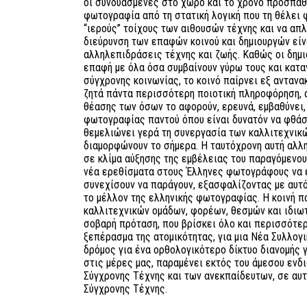
οι συνδυασμένες στο χώρο και το χρόνο προσπάθε
φωτογραφία από τη στατική λογική που τη θέλει
“ιερούς” τοίχους των αιθουσών τέχνης και να απλ
διεύρυνση των επαφών κοινού και δημιουργών είν
αλληλεπιδράσεις τέχνης και ζωής. Καθώς οι δημι
επαφή με όλα όσα συμβαίνουν γύρω τους και κατα
σύγχρονης κοινωνίας, το κοινό παίρνει εξ ανταν
ζητά πάντα περισσότερη ποιοτική πληροφόρηση, άμ
θέασης των όσων το αφορούν, ερευνά, εμβαθύνει,
φωτογραφίας παντού όπου είναι δυνατόν να φθάσε
θεμελιώνει γερά τη συνεργασία των καλλιτεχνικ
διαμορφώνουν το σήμερα. Η ταυτόχρονη αυτή αλλη
σε κλίμα αύξησης της εμβέλειας του παραγόμενου 
νέα ερεθίσματα στους Έλληνες φωτογράφους να 
συνεχίσουν να παράγουν, εξασφαλίζοντας με αυτό
το μέλλον της ελληνικής φωτογραφίας. Η κοινή π
καλλιτεχνικών ομάδων, φορέων, θεσμών και ιδιωτ
σοβαρή πρόταση, που βρίσκει όλο και περισσότερ
ξεπέρασμα της ατομικότητας, για μια Νέα Συλλογ
δρόμος για ένα ορθολογικότερο δίκτυο διανομής γ
στις μέρες μας, παραμένει εκτός του άμεσου εν
Σύγχρονης Τέχνης και των ανεκπαίδευτων, σε αυ
Σύγχρονης Τέχνης.