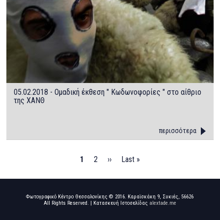
05.02.2018 - Ομαδική έκθεση " Κωδωνοφορίες " στο αίθριο
της ΧΑΝΘ
περισσότερα
Pagination
Τρέχουσα
1
Page
2
Next
››
Last
Last »
σελίδα
page
page
Φωτογραφικό Κέντρο Θεσσαλονίκης © 2016. Καραϊσκάκη 9, Συκιές, 56626
All Rights Reserved. | Κατασκευή Ιστοσελίδας
alextade.me