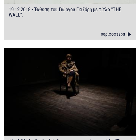
19.12.2018 - Έκθεση του Γιώργου Γκιζάρη με τίτλο "THE
WALL''.
περισσότερα