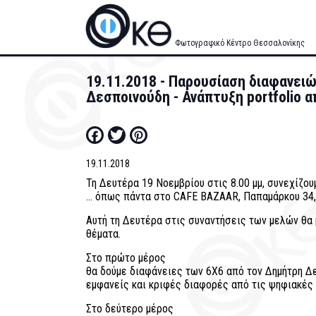
Skip
to
main
Φωτογραφικό Κέντρο Θεσσαλονίκης
content
19.11.2018 - Παρουσίαση διαφανει
Δεσποινούδη - Ανάπτυξη portfolio 
Facebook
Twitter
Pinterest
19.11.2018
Τη Δευτέρα
19 Νοεμβρίου
στις 8.00 μμ, συνεχίζου
... όπως πάντα στο CAFE BAZAAR, Παπαμάρκου 34
Αυτή τη Δευτέρα στις συναντήσεις των μελών θα
θέματα.
Στο πρώτο μέρος
θα δούμε διαφάνειες των 6Χ6 από τον Δημήτρη Δε
εμφανείς και κριφές διαφορές από τις ψηφιακές
Στο δεύτερο μέρος