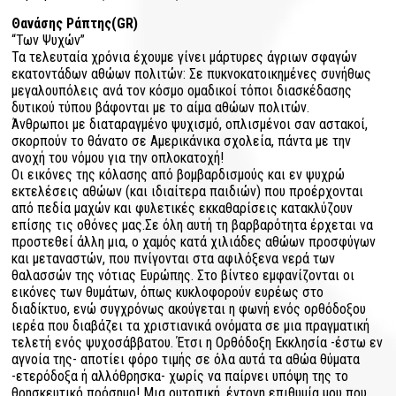
Θανάσης Ράπτης
(GR)
“
Των Ψυχών”
Τα τελευταία χρόνια έχουμε γίνει μάρτυρες άγριων σφαγών
εκατοντάδων αθώων πολιτών: Σε πυκνοκατοικημένες συνήθως
μεγαλουπόλεις ανά τον κόσμο ομαδικοί τόποι διασκέδασης
δυτικού τύπου βάφονται με το αίμα αθώων πολιτών.
Άνθρωποι με διαταραγμένο ψυχισμό, οπλισμένοι σαν αστακοί,
σκορπούν το θάνατο σε Αμερικάνικα σχολεία, πάντα με την
ανοχή του νόμου για την οπλοκατοχή!
Οι εικόνες της κόλασης από βομβαρδισμούς και εν ψυχρώ
εκτελέσεις αθώων (και ιδιαίτερα παιδιών) που προέρχονται
από πεδία μαχών και φυλετικές εκκαθαρίσεις κατακλύζουν
επίσης τις οθόνες μας.
Σε όλη αυτή τη βαρβαρότητα έρχεται να
προστεθεί άλλη μια, ο χαμός κατά χιλιάδες αθώων προσφύγων
και μεταναστών, που πνίγονται στα αφιλόξενα νερά των
θαλασσών της νότιας Ευρώπης.
Στο βίντεο εμφανίζονται οι
εικόνες των θυμάτων, όπως κυκλοφορούν ευρέως στο
διαδίκτυο, ενώ συγχρόνως ακούγεται η φωνή ενός ορθόδοξου
ιερέα που διαβάζει τα χριστιανικά ονόματα σε μια πραγματική
τελετή ενός ψυχοσάββατου. Έτσι η Ορθόδοξη Εκκλησία -έστω εν
αγνοία της- αποτίει φόρο τιμής σε όλα αυτά τα αθώα θύματα
-ετερόδοξα ή αλλόθρησκα- χωρίς να παίρνει υπόψη της
το
θρησκευτικό πρόσημο! Μια ουτοπική, έντονη επιθυμία μου που