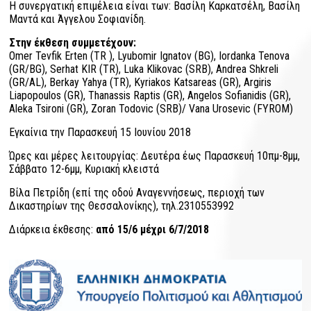
Η συνεργατική επιμέλεια είναι των: Βασίλη Καρκατσέλη, Βασίλη
Μαντά και Άγγελου Σοφιανίδη.
Στην έκθεση συμμετέχουν:
Omer Tevfik Erten (TR ), Lyubomir Ignatov (BG), Iordanka Tenova
(GR/BG), Serhat KIR (TR), Luka Klikovac (SRB), Andrea Shkreli
(GR/AL), Berkay Yahya (TR), Kyriakos Katsareas (GR), Argiris
Liapopoulos (GR), Thanassis Raptis (GR), Angelos Sofianidis (GR),
Aleka Tsironi (GR), Zoran Todovic (SRB)/ Vana Urosevic (FYROM)
Εγκαίνια την Παρασκευή 15 Ιουνίου 2018
Ώρες και μέρες λειτουργίας: Δευτέρα έως Παρασκευή 10πμ-8μμ,
Σάββατο 12-6μμ, Κυριακή κλειστά
Βίλα Πετρίδη (επί της οδού Αναγεννήσεως, περιοχή των
Δικαστηρίων της Θεσσαλονίκης), τηλ.2310553992
Διάρκεια έκθεσης:
από 15/6 μέχρι 6/7/2018