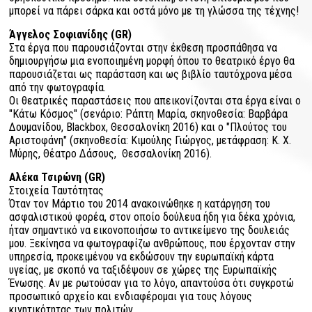
μπορεί να πάρει σάρκα και οστά μόνο με τη γλώσσα της τέχνης!
Άγγελος Σοφιανίδης (GR)
Στα έργα που παρουσιάζονται στην έκθεση προσπάθησα να
δημιουργήσω μια ενοποιημένη μορφή όπου το θεατρικό έργο θα
παρουσιάζεται ως παράσταση και ως βιβλίο ταυτόχρονα μέσα
από την φωτογραφία.
Οι θεατρικές παραστάσεις που απεικονίζονται στα έργα είναι ο
"Κάτω Κόσμος" (σενάριο: Ράπτη Μαρία, σκηνοθεσία: Βαρβάρα
Δουμανίδου, Blackbox, Θεσσαλονίκη 2016) και ο "Πλούτος του
Αριστοφάνη" (σκηνοθεσία: Κιμούλης Γιώργος, μετάφραση: Κ. Χ.
Μύρης, Θέατρο Δάσους, Θεσσαλονίκη 2016).
Αλέκα Τσιρώνη (GR)
Στοιχεία Ταυτότητας
Όταν τον Μάρτιο του 2014 ανακοινώθηκε η κατάργηση του
ασφαλιστικού φορέα, στον οποίο δούλευα ήδη για δέκα χρόνια,
ήταν σημαντικό να εικονοποιήσω το αντικείμενο της δουλειάς
μου. Ξεκίνησα να φωτογραφίζω ανθρώπους, που έρχονταν στην
υπηρεσία, προκειμένου να εκδώσουν την ευρωπαϊκή κάρτα
υγείας, με σκοπό να ταξιδέψουν σε χώρες της Ευρωπαϊκής
Ένωσης. Αν με ρωτούσαν για το λόγο, απαντούσα ότι συγκροτώ
προσωπικό αρχείο και ενδιαφέρομαι για τους λόγους
κινητικότητας των πολιτών.