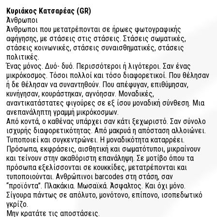
Κυριάκος Κατσαρέας (GR)
Άνθρωποι
Άνθρωποι που μετατρέπονται σε ήρωες φωτογραφικής
αφήγησης, με στάσεις στις στάσεις. Στάσεις σωματικές,
στάσεις κοινωνικές, στάσεις συναισθηματικές, στάσεις
πολιτικές.
Ένας μόνος. Δυό- δυό. Περισσότεροι ή λιγότεροι. Σαν ένας
μικρόκοσμος. Τόσοι πολλοί και τόσο διαφορετικοί. Που θέλησαν
ή δε θέλησαν να συναντηθούν. Που απέφυγαν, επιθύμησαν,
κυνήγησαν, κουράστηκαν, αγνόησαν. Μοναδικές,
αναντικατάστατες φιγούρες σε εξ ίσου μοναδική σύνθεση. Μια
ανεπανάληπτη γραμμή μικρόκοσμων
.
Από κοντά, ο καθένας υπάρχει σαν κάτι ξεχωριστό. Σαν σύνολο
ισχυρής
διαφορετικότητας. Από μακρυά η απόσταση αλλοιώνει.
Τυποποιεί και συγκεντρώνει. Η μοναδικότητα καταρρέει.
Πρόσωπα, εκφράσεις, αισθητική και σωματότυποι, μικραίνουν
και τείνουν στην ακαθόριστη επανάληψη. Σε μοτίβο όπου τα
πρόσωπα εξελίσσονται σε κουκκίδες, μετατρέπονται και
τυποποιούνται. Ανθρώπινοι
barcodes
στη στάση, σαν
“προϊόντα”. Πλακάκια. Μωσαϊκά. Άσφαλτος. Και όχι μόνο.
Σίγουρα πάντως σε απόλυτο, μονότονο, επίπονο, ισοπεδωτικό
γκρίζο.
Μην κρατάτε τις αποστάσεις.