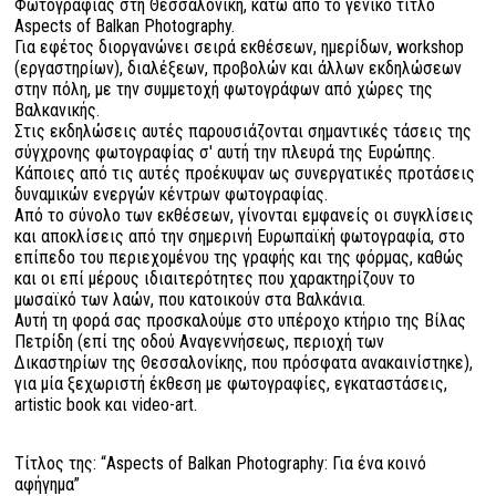
Φωτογραφίας στη Θεσσαλονίκη, κάτω από το γενικό τίτλο
Aspects of Balkan Photography.
Για εφέτος διοργανώνει σειρά εκθέσεων, ημερίδων, workshop
(εργαστηρίων), διαλέξεων, προβολών και άλλων εκδηλώσεων
στην πόλη, με την συμμετοχή φωτογράφων από χώρες της
Βαλκανικής.
Στις εκδηλώσεις αυτές παρουσιάζονται σημαντικές τάσεις της
σύγχρονης φωτογραφίας σ' αυτή την πλευρά της Ευρώπης.
Kάποιες από τις αυτές προέκυψαν ως συνεργατικές προτάσεις
δυναμικών ενεργών κέντρων φωτογραφίας.
Από το σύνολο των εκθέσεων, γίνονται εμφανείς οι συγκλίσεις
και αποκλίσεις από την σημερινή Ευρωπαϊκή φωτογραφία, στο
επίπεδο του περιεχομένου της γραφής και της φόρμας, καθώς
και οι επί μέρους ιδιαιτερότητες που χαρακτηρίζουν το
μωσαϊκό των λαών, που κατοικούν στα Βαλκάνια.
Αυτή τη φορά σας προσκαλούμε στο υπέροχο κτήριο της Βίλας
Πετρίδη (επί της οδού Αναγεννήσεως, περιοχή των
Δικαστηρίων της Θεσσαλονίκης, που πρόσφατα ανακαινίστηκε),
για μία ξεχωριστή έκθεση με φωτογραφίες, εγκαταστάσεις,
artistic book και video-art.
Τίτλος της: “Aspects of Balkan Photography: Για ένα κοινό
αφήγημα”