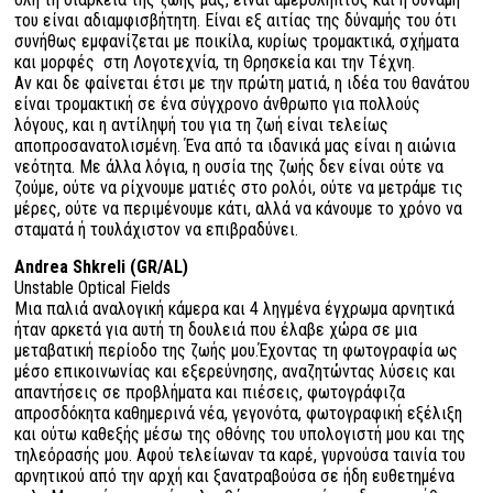
του είναι αδιαμφισβήτητη. Είναι εξ αιτίας της δύναμής του ότι
συνήθως εμφανίζεται με ποικίλα, κυρίως τρομακτικά, σχήματα
και μορφές στη Λογοτεχνία, τη Θρησκεία και την Τέχνη.
Αν και δε φαίνεται έτσι με την πρώτη ματιά, η ιδέα του θανάτου
είναι τρομακτική σε ένα σύγχρονο άνθρωπο για πολλούς
λόγους, και η αντίληψή του για τη ζωή είναι τελείως
αποπροσανατολισμένη. Ένα από τα ιδανικά μας είναι η αιώνια
νεότητα. Με άλλα λόγια, η ουσία της ζωής δεν είναι ούτε να
ζούμε, ούτε να ρίχνουμε ματιές στο ρολόι, ούτε να μετράμε τις
μέρες, ούτε να περιμένουμε κάτι, αλλά να κάνουμε το χρόνο να
σταματά ή τουλάχιστον να επιβραδύνει.
Andrea Shkreli (GR/AL)
Unstable
Optical
Fields
​Μια παλιά αναλογική κάμερα και 4 ληγμένα έγχρωμα αρνητικά
ήταν αρκετά για αυτή τη δουλειά που έλαβε χώρα σε μια
μεταβατική περίοδο της ζωής μου.
Έχοντας τη φωτογραφία ως
μέσο επικοινωνίας και εξερεύνησης, αναζητώντας λύσεις και
απαντήσεις σε προβλήματα και πιέσεις, φωτογράφιζα
απροσδόκητα καθημερινά νέα, γεγονότα, φωτογραφική εξέλιξη
και ούτω καθεξής μέσω της οθόνης του υπολογιστή μου και της
τηλεόρασής μου.
Αφού τελείωναν τα καρέ, γυρνούσα ταινία του
αρνητικού από την αρχή και ξανατραβούσα σε ήδη ευθετημένα