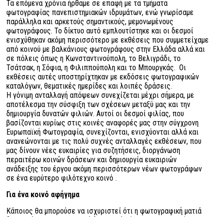
Τα επόμενα χρόνια ήρθαμε σε επαφή με τα τμήματα
φωτογραφίας πανεπιστημιακών ιδρυμάτων, ενώ γνωρίσαμε
παράλληλα και αρκετούς σημαντικούς, μεμονωμένους
φωτογράφους. Το δίκτυο αυτό εμπλουτίστηκε και οι δεσμοί
ενισχύθηκαν ακόμη περισσότερο με εκθέσεις που συμμετείχαμε
από κοινού με βαλκάνιους φωτογράφους στην Ελλάδα αλλά και
σε πόλεις όπως η Κωνσταντινούπολη, το Βελιγράδι, το
Τσάτσακ, η Σόφια, η Φιλιππούπολη και το Μπουργκάς. Οι
εκθέσεις αυτές υποστηρίχτηκαν με εκδόσεις φωτογραφικών
καταλόγων, θεματικές ημερίδες και λοιπές δράσεις.
Η γόνιμη ανταλλαγή απόψεων συνεχίζεται μέχρι σήμερα, με
αποτέλεσμα την σύσφιξη των σχέσεων μεταξύ μας και την
δημιουργία δυνατών φιλιών. Αυτοί οι δεσμοί φιλίας, που
βασίζονται κυρίως στις κοινές αναφορές μας στην σύγχρονη
Ευρωπαϊκή Φωτογραφία, συνεχίζονται, ενισχύονται αλλά και
ανανεώνονται με τις πολύ συχνές ανταλλαγές εκθέσεων, που
μας δίνουν νέες ευκαιρίες για συζητήσεις, διοργάνωση
περαιτέρω κοινών δράσεων και δημιουργία ευκαιριών
ανάδειξης του έργου ακόμη περισσότερων νέων φωτογράφων
σε ένα ευρύτερο φιλότεχνο κοινό .
Για ένα κοινό αφήγημα
Κάποιος θα μπορούσε να ισχυριστεί ότι η φωτογραφική ματιά