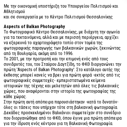
Με την οικονομική υποστήριξη του Υπουργείου Πολιτισμού και
Αθλητισμού
και σε συνεργασία με το Κέντρο Πολιτισμού Θεσσαλονίκης
Aspects of Balkan Photography
Το Φωτογραφικό Κέντρο Θεσσαλονίκης, με διάχυτη την αγωνία
για τα τεκταινόμενα, αλλά και με περισσή περιέργεια, αρχίζει
να εξερευνά το αχαρτογράφητο τοπίο στον τομέα της
φωτογραφικής παραγωγής των βαλκανικών χωρών, ξεκινώντας
από τη Βουλγαρία, ακόμη από το 1996.
Το 2001, με την προτροπή και την επιμονή ενός από τους
συνιδρυτές του, του Σταύρου Δαγτζίδη, το ΦΚΘ διοργανώνει την
πρώτη 'Aspects of Balkan Photography'. Στο κατάλογο αυτής της
έκθεσης μπορεί κανείς να βρει για πρώτη φορά -εκτός από τις
φωτογραφικές συμμετοχές- εμπεριστατωμένα κείμενα
ιστορικών της τέχνης και μελετητών από όλες τις βαλκανικές
χώρες, που αναφέρονται στην ιστορία της φωτογραφίας της
κάθε χώρας.
Στην πρώτη αυτή απόπειρα παρουσιάστηκαν -κατά το δυνατόν-
όλες οι τάσεις που υπήρχαν τότε στη βαλκανική φωτογραφία.
Δεκάδες προσκεκλημένοι Βαλκάνιοι συμμετείχαν στο συνέδριο
που διοργανώθηκε από το ΦΚΘ, όπου έγινε μια πρώτη απόπειρα
για την ίδρυση ενός κέντρου για τη Βαλκανική Φωτογραφία.