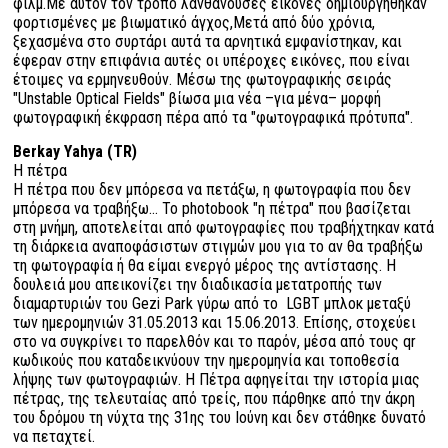
φιλμ.
Με αυτόν τον τρόπο λανθάνουσες εικόνες δημιουργήθηκαν
φορτισμένες με βιωματικό άγχος,
Μετά από δύο χρόνια,
ξεχασμένα στο συρτάρι αυτά τα αρνητικά εμφανίστηκαν, και
έφεραν στην επιφάνια αυτές οι υπέροχες εικόνες, που είναι
έτοιμες να ερμηνευθούν.
Μέσω της φωτογραφικής σειράς
"
Unstable
Optical
Fields
" βίωσα μια νέα –για μένα– μορφή
φωτογραφική έκφραση πέρα από τα "φωτογραφικά πρότυπα".
Berkay Yahya (TR)
H πέτρα
Η πέτρα που δεν μπόρεσα να πετάξω, η φωτογραφία που δεν
μπόρεσα να τραβήξω... Το photobook "η πέτρα" που βασίζεται
στη μνήμη, αποτελείται από φωτογραφίες που τραβήχτηκαν κατά
τη διάρκεια αναποφάσιστων στιγμών μου για το αν θα τραβήξω
τη φωτογραφία ή θα είμαι ενεργό μέρος της αντίστασης. Η
δουλειά μου απεικονίζει την διαδικασία μετατροπής των
διαμαρτυριών του Gezi Park γύρω από το LGBT μπλοκ μεταξύ
των ημερομηνιών 31.05.2013 και 15.06.2013. Επίσης, στοχεύει
στο να συγκρίνει το παρελθόν και το παρόν, μέσα από τους qr
κωδικούς που καταδεικνύουν την ημερομηνία και τοποθεσία
λήψης των φωτογραφιών. Η Πέτρα αφηγείται την ιστορία μιας
πέτρας, της τελευταίας από τρείς, που πάρθηκε από την άκρη
του δρόμου τη νύχτα της 31ης του Ιούνη και δεν στάθηκε δυνατό
να πεταχτεί.