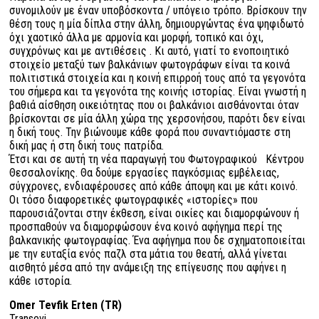
συνομιλούν με έναν υποβόσκοντα / υπόγειο τρόπο. Βρίσκουν την
θέση τους η μία δίπλα στην άλλη, δημιουργώντας ένα ψηφιδωτό
όχι χαοτικό άλλα με αρμονία και μορφή, τοπικό και όχι,
συγχρόνως και με αντιθέσεις . Κι αυτό, γιατί το ενοποιητικό
στοιχείο μεταξύ των βαλκάνιων φωτογράφων είναι τα κοινά
πολιτιστικά στοιχεία και η κοινή επιρροή τους από τα γεγονότα
του σήμερα και τα γεγονότα της κοινής ιστορίας. Είναι γνωστή η
βαθιά αίσθηση οικειότητας που οι βαλκάνιοι αισθάνονται όταν
βρίσκονται σε μία άλλη χώρα της χερσονήσου, παρότι δεν είναι
η δική τους. Την βιώνουμε κάθε φορά που συναντιόμαστε στη
δική μας ή στη δική τους πατρίδα.
Έτσι και σε αυτή τη νέα παραγωγή του Φωτογραφικού Κέντρου
Θεσσαλονίκης. Θα δούμε εργασίες παγκόσμιας εμβέλειας,
σύγχρονες, ενδιαφέρουσες από κάθε άποψη και με κάτι κοινό.
Oι τόσο διαφορετικές φωτογραφικές «ιστορίες» που
παρουσιάζονται στην έκθεση, είναι οικίες και διαμορφώνουν ή
προσπαθούν να διαμορφώσουν ένα κοινό αφήγημα περί της
βαλκανικής φωτογραφίας. Ένα αφήγημα που δε σχηματοποιείται
με την ευταξία ενός παζλ στα μάτια του θεατή, αλλά γίνεται
αισθητό μέσα από την ανάμειξη της επίγευσης που αφήνει η
κάθε ιστορία.
Omer Tevfik Erten (TR)
Transevi