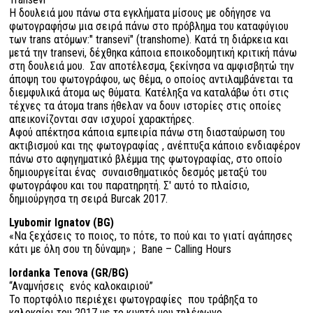
Η δουλειά μου πάνω στα εγκλήματα μίσους με οδήγησε να
φωτογραφήσω μια σειρά πάνω στο πρόβλημα του καταφύγιου
των trans ατόμων:" transevi" (transhome). Κατά τη διάρκεια και
μετά την transevi, δέχθηκα κάποια εποικοδομητική κριτική πάνω
στη δουλειά μου. Σαν αποτέλεσμα, ξεκίνησα να αμφισβητώ την
άποψη του φωτογράφου, ως θέμα, ο οποίος αντιλαμβάνεται τα
διεμφυλικά άτομα ως θύματα. Κατέληξα να καταλάβω ότι στις
τέχνες τα άτομα trans ήθελαν να δουν ιστορίες στις οποίες
απεικονίζονται σαν ισχυροί χαρακτήρες.
Αφού απέκτησα κάποια εμπειρία πάνω στη διασταύρωση του
ακτιβισμού και της φωτογραφίας , ανέπτυξα κάποιο ενδιαφέρον
πάνω στο αφηγηματικό βλέμμα της φωτογραφίας, στο οποίο
δημιουργείται ένας συναισθηματικός δεσμός μεταξύ του
φωτογράφου και του παρατηρητή. Σ' αυτό το πλαίσιο,
δημιούργησα τη σειρά Burcak 2017.
Lyubomir Ignatov (BG)
«Να ξεχάσεις το ποιος, το πότε, το πού και το γιατί αγάπησες
κάτι με όλη σου τη δύναμη» ; Bane – Calling Hours
Iordanka Tenova (GR/BG)
“Aναμνήσεις ενός καλοκαιριού”
Το πορτφόλιο περιέχει φωτογραφίες που τράβηξα το
καλοκαίρι του 2017 με το κινητό μου τηλέφωνο.