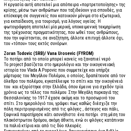
Η εργασία αυτή αποτελεί μια απόπειρα «πορτρετοποίησης» της
κρίσης, μέσω των ανθρώπων που ταξιδεύουν για σπουδές, για
επίσκεψη σε συγγενείς που κατοικούν μόνιμα στο εξωτερικό,
για εκπαίδευση, για τουρισμό, για λόγους υγείας. Η
φωτογράφηση αποτελεί μία μερική, υποκειμενική τεκμηρίωση
της τρέχουσας πραγματικότητας, που ωθεί τους ανθρώπους,
που την υφίστανται, σε αναζήτηση, άλλοτε επιτυχή άλλοτε όχι,
του «τόπου» τους εκτός συνόρων.
Zoran Todovic (SRB)/ Vana Urosevic (FYROM)
Το ποτήρι από το οποίο μπορεί κανείς να ξαναπιεί νερό
Το project βασίζεται στο ημερολόγιο και την οικογενειακή
ιστορία του Vlada Α.Popovic που συμμετείχε και υπήρξε
μάρτυρας του Μεγάλου Πολέμου, ο οποίος, δραπέτευσε από τον
όλεθρο του πολέμου, εγκατέλειψε το σπίτι και την οικογένειά
του και εξορίστηκε στην Ελλάδα, όπου έμεινε για σχεδόν τρία
χρόνια ως το τέλος του πολέμου. Στην Μεγάλη πυρκαγιά της
Θεσσαλονίκης το 1917 έχασε ακόμη και το προσωρινό του
σπίτι. Στο ημερολόγιό του, γράφει πως καθώς διέσχιζε την
πόλη περιτριγυρισμένος από τις φλόγες , άστεγος και πάλι,
ξαφνικά παρατήρησε κάτι ασυνήθιστο: ένα ποτήρι στη μέση του
πλακόστρωτου δρόμου, ακόμη άθικτο, ενώ οι φλόγες κατάπιναν
τα παλιά κτίρια και από τις δύο πλευρές.