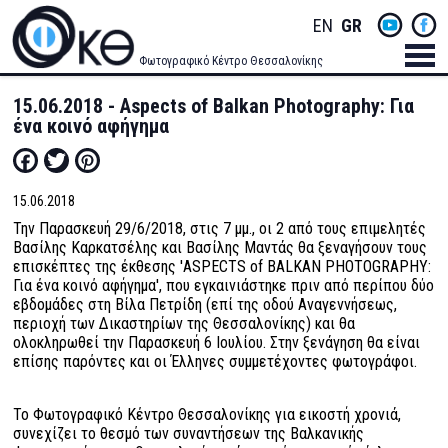
Skip
Socials
ENGLISH
GREEK
to
main
Menu
Φωτογραφικό Κέντρο Θεσσαλονίκης
content
Men
15.06.2018 - Aspects of Balkan Photography: Για
ένα κοινό αφήγημα
Facebook
Twitter
Pinterest
15.06.2018
Την Παρασκευή 29/6/2018, στις 7 μμ., οι 2 από τους επιμελητές
Βασίλης Καρκατσέλης και Βασίλης Μαντάς θα ξεναγήσουν τους
επισκέπτες της έκθεσης 'ASPECTS of BALKAN PHOTOGRAPHY:
Για ένα κοινό αφήγημα', που εγκαινιάστηκε πριν από περίπου δύο
εβδομάδες στη Βίλα Πετρίδη (επί της οδού Αναγεννήσεως,
περιοχή των Δικαστηρίων της Θεσσαλονίκης) και θα
ολοκληρωθεί την Παρασκευή 6 Ιουλίου. Στην ξενάγηση θα είναι
επίσης παρόντες και οι Έλληνες συμμετέχοντες φωτογράφοι.
Το Φωτογραφικό Κέντρο Θεσσαλονίκης για εικοστή χρονιά,
συνεχίζει το θεσμό των συναντήσεων της Βαλκανικής