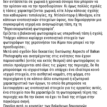
δεν εντάσσεται σε χωρικά ή χρονικά σύνορα που μπορούν να
την ορίσουν και να την προσδιορίσουν. Κι όμως πολλές σχολές
ή τάσεις χαρακτηρίζονται χωρικά, είτε λόγω κάποιας σχολής
που καθιερώνει τυπολογίες, πχ. Ντίσελντορφ ή Μονάχου, είτε
κάποιων ενοποιητικών στοιχείων ύφους, που δημιούργησαν μια
συγκεκριμένη ισχυρή και αναγνωρίσιμη τάση, πχ τη
‘’Βορειοευρωπαϊκή φωτογραφία’’.
Ορίζεται η βαλκανική φωτογραφία ως υπερεθνική τάση ή σχολή;
Υπάρχει κάποιο κυρίαρχο ενοποιητικό στοιχείο των
φωτογράφων της χερσονήσου του Αίμου που μπορεί να την
προσδιορίσει ;
Μετά από σχεδόν δύο δεκαετίες δικτύωσης Aspects of Balkan
Photography και ανατρέχοντας στις ενότητες που έχουν
παρουσιασθεί (εντός και εκτός θεσμού) από φωτογράφους οι
οποίοι προέρχονται από όλες τις χώρες της περιοχής, δε θα
μπορούσαμε να ισχυριστούμε ότι υπάρχει ένα ιδιαίτερα κοινό
ισχυρό στοιχείο, στο αισθητικό κομμάτι, στη φόρμα, στο
περιεχόμενο ή σε κάποιο άλλο εσωτερικό ή εξωτερικό
χαρακτηριστικό των έργων, το οποίο θα μπορούσε να
λειτουργήσει ως ενοποιητικό στοιχείο για τις εργασίες αυτές,
ένα στοιχείο που θα χαρακτήριζε τη φωτογραφική τέχνη της
περιοχής και θα την έκανε να έχει το δικό της στίγμα στην
παγκόσμια σκηνή.
Παρόλα αυτά, οι εργασίες των βαλκάνιων δημιουργών