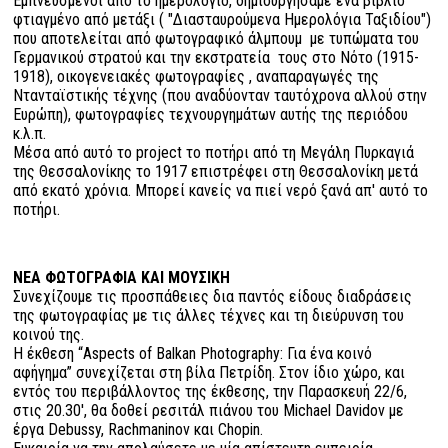
Εμπνευσμένοι από το ημερολόγιο, δημιουργήσαμε ένα βιβλίο
φτιαγμένο από μετάξι ( "Διασταυρούμενα Ημερολόγια Ταξιδίου")
που αποτελείται από φωτογραφικό άλμπουμ με τυπώματα του
Γερμανικού στρατού και την εκστρατεία τους στο Νότο (1915-
1918), οικογενειακές φωτογραφίες , αναπαραγωγές της
Ντανταϊστικής τέχνης (που αναδύονταν ταυτόχρονα αλλού στην
Ευρώπη), φωτογραφίες τεχνουργημάτων αυτής της περιόδου
κ.λ.π.
Μέσα από αυτό το project το ποτήρι από τη Μεγάλη Πυρκαγιά
της Θεσσαλονίκης το 1917 επιστρέφει στη Θεσσαλονίκη μετά
από εκατό χρόνια. Μπορεί κανείς να πιεί νερό ξανά απ' αυτό το
ποτήρι.
ΝΕΑ ΦΩΤΟΓΡΑΦΙΑ ΚΑΙ ΜΟΥΣΙΚΗ
Συνεχίζουμε τις προσπάθειες δια παντός είδους διαδράσεις
της φωτογραφίας με τις άλλες τέχνες και τη διεύρυνση του
κοινού της.
Η έκθεση “Aspects of Balkan Photography: Για ένα κοινό
αφήγημα” συνεχίζεται στη βίλα Πετρίδη. Στον ίδιο χώρο, και
εντός του περιβάλλοντος της έκθεσης, την Παρασκευή 22/6,
στις 20.30', θα δοθεί ρεσιτάλ πιάνου του Michael Davidov με
έργα Debussy, Rachmaninov και Chopin.