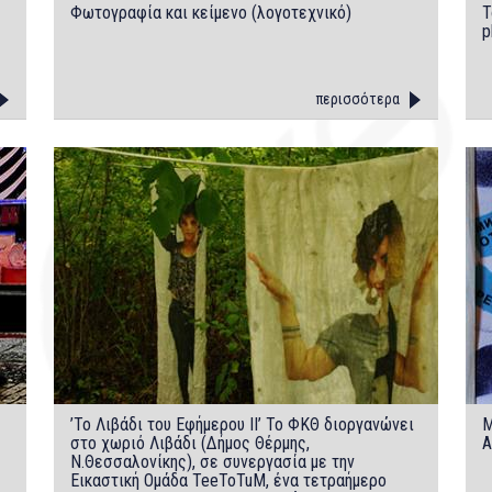
Φωτογραφία και κείμενο (λογοτεχνικό)
Τ
p
περισσότερα
’Το Λιβάδι του Εφήμερου II’ Το ΦΚΘ διοργανώνει
M
στο χωριό Λιβάδι (Δήμος Θέρμης,
Α
Ν.Θεσσαλονίκης), σε συνεργασία με την
Εικαστική Ομάδα TeeToTuM, ένα τετραήμερο