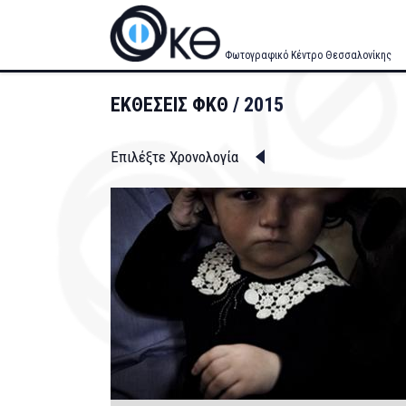
Skip
to
main
Φωτογραφικό Κέντρο Θεσσαλονίκης
content
ΕΚΘΕΣΕΙΣ ΦΚΘ
2015
Επιλέξτε Χρονολογία