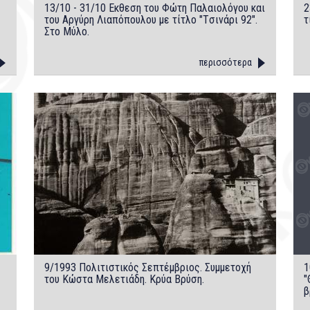
13/10 - 31/10 Eκθεση του Φώτη Παλαιολόγου και
2
του Aργύρη Λιαπόπουλου με τίτλο "Tσινάρι 92".
τ
Στο Mύλο.
περισσότερα
9/1993 Πολιτιστικός Σεπτέμβριος. Συμμετοχή
1
του Kώστα Mελετιάδη. Kρύα Bρύση.
"
β