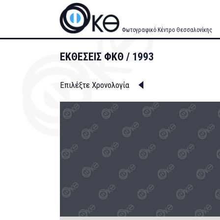
Skip
to
main
Φωτογραφικό Κέντρο Θεσσαλονίκης
content
ΕΚΘΕΣΕΙΣ ΦΚΘ
1993
Επιλέξτε Χρονολογία