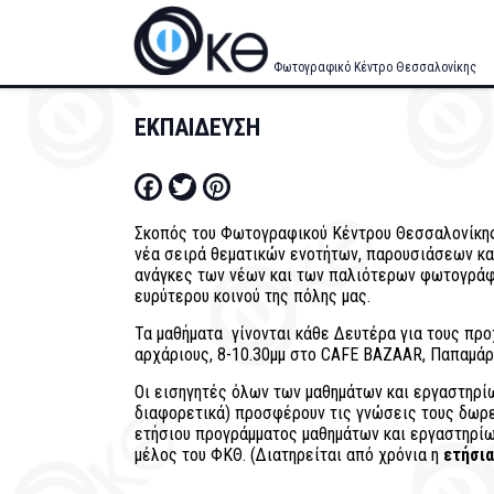
Skip
to
main
Φωτογραφικό Κέντρο Θεσσαλονίκης
content
ΕΚΠΑΙΔΕΥΣΗ
Facebook
Twitter
Pinterest
Σκοπός του Φωτογραφικού Κέντρου Θεσσαλονίκης
νέα σειρά θεματικών ενοτήτων, παρουσιάσεων και
ανάγκες των νέων και των παλιότερων φωτογράφω
ευρύτερου κοινού της πόλης μας.
Τα μαθήματα γίνονται κάθε Δευτέρα για τους προ
αρχάριους, 8-10.30μμ στο CAFE BAZAAR, Παπαμάρκ
Οι εισηγητές όλων των μαθημάτων και εργαστηρίω
διαφορετικά) προσφέρουν τις γνώσεις τους δωρεά
ετήσιου προγράμματος μαθημάτων και εργαστηρίων,
μέλος του ΦΚΘ. (Διατηρείται από χρόνια η
ετήσια