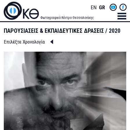
Skip
Socials
ENGLISH
GREEK
to
main
Menu
Φωτογραφικό Κέντρο Θεσσαλονίκης
content
Men
ΠΑΡΟΥΣΙΑΣΕΙΣ & ΕΚΠΑΙΔΕΥΤΙΚΕΣ ΔΡΑΣΕΙΣ
2020
Επιλέξτε Χρονολογία