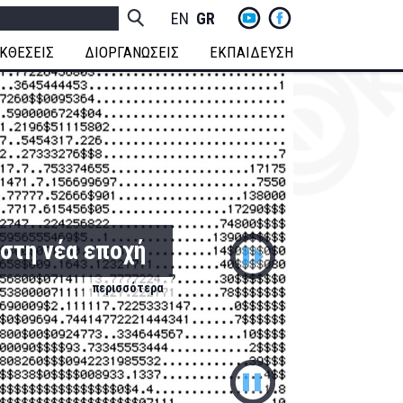
yt
fb
h
Socials
ENGLISH
GREEK
Menu
ΚΘΕΣΕΙΣ
ΔΙΟΡΓΑΝΩΣΕΙΣ
ΕΚΠΑΙΔΕΥΣΗ
Next
στη νέα εποχή
περισσότερα
Pause