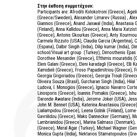
Στην έκθεση συμμετέχουν:
Participants are: Afroditi Kolokotroni (Greece), Age
(Greece/Sweden), Alexander Limarev (Russia) , Alex
Giannios (Greece), Anand Jaiswal (India), Anastasia 
(Finland), Anna Kallidou (Greece), Anna Maria Xatzi
(Greece), Antonis Gkourkas (Greece), Anty Xourmouz
Carmela Rizzuto (USA), Claudia Garcia (Argentina), C
(Espana), Dalbir Singih (India), Dilip kumar (India)
school/Visual art group (Turkey), Dimosthenis Epas 
Dorothee Mesander (Greece), Efthimis mouratidis (G
Eleni Galani (Greece), Eleni karadagli (Greece), Elli K
Xamidieli (Greece), Froso Papadimitriou (Greece), Fu
Georgia Grigoriadou (Greece), Georgia Trouli (Greec
Oliveira Souza (Brasil), Gurcharan Singh (India), Hilal
Ludova, I. Monogios (Greece), Ignacio Navarro Corte
Linosporis (Greece), Ioannis Pomakis (Greece), Ishu 
Daronde Awatare (India), Jerome Joker (USA), Jessi
John M. Bennet (USA), Katerina Anastasiou (Greece),
Lialiampidou (Greece), Leena Golnik (Finland), Lome
Gavriilidou (Greece), Maks Dannecker (Germany), Ma
Lambrianidou (Greece), Marina Salmaso (Denmark), M
(Greece), Meral Agar (Turkey), Michael Wagner (Ger
Monica Gupta (India), Nektarios Stamatopoulos (Gree