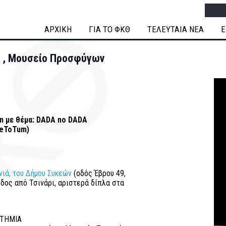
Searc
ΑΡΧΙΚΗ
ΓΙΑ ΤΟ ΦΚΘ
ΤΕΛΕΥΤΑΙΑ ΝΕΑ
Ε
A" , Μουσείο Προσφύγων
ion με θέμα: DADA no DADA
eeToTum)
ιά, του Δήμου Συκεών
(οδός Έβρου 49,
οδος από Τσινάρι, αριστερά δίπλα στα
ΣΤΗΜΙΑ