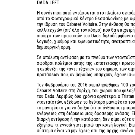
DADA LEFT
Η συνάντηση αυτή εντάσσεται στο πλαίσιο σειρ
από το Φωτογραφικό Κέντρο Θεσσαλονίκης με αφ
την ίδρυση του Cabaret Voltaire. Στην έκθεση θα 
καλλιτεχνών (απ' όλο τον κόσμο) που θα επιχειρ
απόηχο των πρακτικών του Dada: δηλαδή μηδενιστ
λογικής, χιούμορ και εφευρετικότητα, ανατρεπτική
δημιουργική ορμή.
Σε απόλυτη αντίφαση με το πνεύμα των ντανταϊστ
σφοδροί πολέμιοι αυτής της «επετειακής» πρωτο
η ανάδειξη της «αντι-τέχνης» του σήμερα, των αι
προτάσεων που, αν βεβαίως υπάρχουν, έχουν ίσως
Τον Φεβρουάριο του 2016 συμπληρώθηκαν 100 χρό
Cabaret Voltaire στη Ζυρίχη, του χώρου που φιλο
του Dada. Ακριβώς δύο χρόνια αργότερα, ο Trista
ντανταϊστών, εξέδωσε το δεύτερο μανιφέστο του
το μανιφέστο για να δείξω ότι οι άνθρωποι μπορ
ενέργειες στη διάρκεια μιας δροσερής ανάσας. Εί
διαρκή αντίφαση ή την κατάφαση, δεν είμαι ούτε υ
εξηγήσω τι εννοώ γιατί μισώ την κοινή λογική. Ε
σύστημα είναι να μην έχεις επί της αρχής κανένα