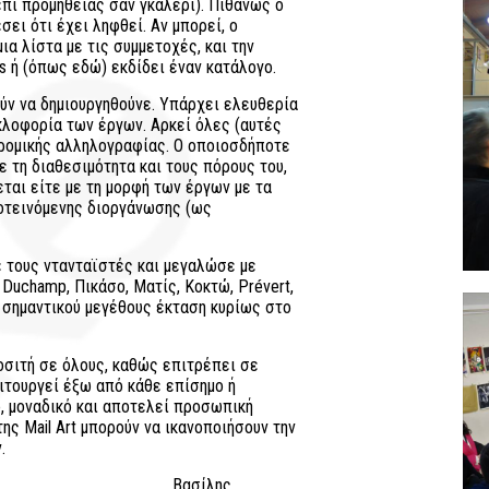
πί προμηθείας σαν γκαλερί). Πιθανώς ο
ει ότι έχει ληφθεί. Αν μπορεί, ο
ια λίστα με τις συμμετοχές, και την
es ή (όπως εδώ) εκδίδει έναν κατάλογο.
ύν να δημιουργηθούνε. Υπάρχει ελευθερία
υκλοφορία των έργων. Αρκεί όλες (αυτές
δρομικής αλληλογραφίας. Ο οποιοσδήποτε
ε τη διαθεσιμότητα και τους πόρους του,
ται είτε με τη μορφή των έργων με τα
ροτεινόμενης διοργάνωσης (ως
με τους ντανταϊστές και μεγαλώσε με
 Duchamp, Πικάσο, Ματίς, Κοκτώ, Prévert,
ς σημαντικού μεγέθους έκταση κυρίως στο
ροσιτή σε όλους, καθώς επιτρέπει σε
ιτουργεί έξω από κάθε επίσημο ή
, μοναδικό και αποτελεί προσωπική
της Mail Art μπορούν να ικανοποιήσουν την
.
λης