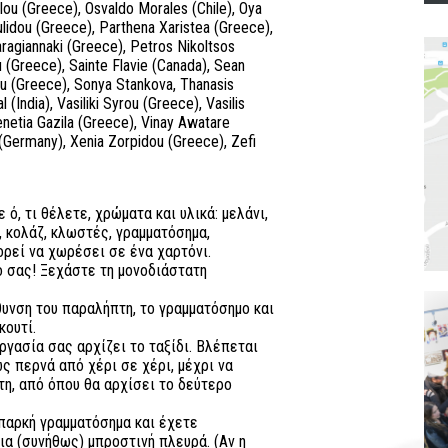
ou (Greece), Osvaldo Morales (Chile), Oya
lidou (Greece), Parthena Xaristea (Greece),
ragiannaki (Greece), Petros Nikoltsos
u (Greece), Sainte Flavie (Canada), Sean
ou (Greece), Sonya Stankova, Thanasis
 (India), Vasiliki Syrou (Greece), Vasilis
enetia Gazila (Greece), Vinay Awatare
 (Germany), Xenia Zorpidou (Greece), Zefi
 ό, τι θέλετε, χρώματα και υλικά: μελάνι,
, κολάζ, κλωστές, γραμματόσημα,
πορεί να χωρέσει σε ένα χαρτόνι.
 σας! Ξεχάστε τη μονοδιάστατη
υνση του παραλήπτη, το γραμματόσημο και
κουτί.
ργασία σας αρχίζει το ταξίδι. Βλέπεται
ς περνά από χέρι σε χέρι, μέχρι να
η, από όπου θα αρχίσει το δεύτερο
παρκή γραμματόσημα και έχετε
ια (συνήθως) μπροστινή πλευρά. (Αν η