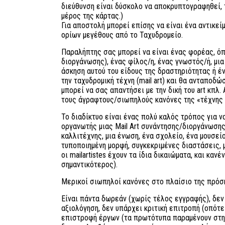
διεύθυνση είναι δύσκολο να αποκρυπτογραφηθεί,
μέρος της κάρτας.)
Για αποστολή μπορεί επίσης να είναι ένα αντικε
ορίων μεγέθους από το Ταχυδρομείο.
Παραλήπτης σας μπορεί να είναι ένας φορέας, ό
διοργάνωσης), ένας φίλος/η, ένας γνωστός/ή, μι
άσκηση αυτού του είδους της δραστηριότητας ή έ
την ταχυδρομική τέχνη (mail art) και θα ανταποδώσε
μπορεί να σας απαντήσει με την δική του art κπλ.
τους άγραφτους/σιωπηλούς κανόνες της «τέχνης 
Το διαδίκτυο είναι ένας πολύ καλός τρόπος για ν
οργανωτής μιας Mail Art συνάντησης/διοργάνωσης 
καλλιτέχνης, μια ένωση, ένα σχολείο, ένα μουσεί
τυποποιημένη μορφή, συγκεκριμένες διαστάσεις, 
οι mailartistes έχουν τα ίδια δικαιώματα, και καν
σημαντικότερος).
Μερικοί σιωπηλοί κανόνες στο πλαίσιο της πρόσκ
Είναι πάντα δωρεάν (χωρίς τέλος εγγραφής), δεν 
αξιολόγηση, δεν υπάρχει κριτική επιτροπή (οπότε
επιστροφή έργων (τα πρωτότυπα παραμένουν στην