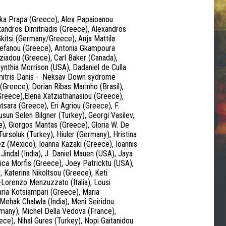
lika Prapa (Greece), Alex Papaioanou
andros Dimitriadis (Greece), Alexandros
Gkitsi (Germany/Greece), Anja Mattila
stefanou (Greece), Antonia Gkampoura
iadou (Greece), Carl Baker (Canada),
ynthia Morrison (USA), Dadaniel de Culla
, Dimitris Danis - Neksav Down sydrome
(Greece), Dorian Ribas Marinho (Brasil),
reece),Elena Xatziathanasiou (Greece),
atsara (Greece), Eri Agriou (Greece), F.
sun Selen Bilgner (Turkey), Georgi Vasilev,
e), Giorgos Mantas (Greece), Gloria W. De
 Tursoluk (Turkey), Hiuler (Germany), Hristina
z (Mexico), Ioanna Kazaki (Greece), Ioannis
Jindal (India), J. Daniel Mauen (USA), Jaya
ca Morfis (Greece), Joey Patricktu (USA),
 Katerina Nikoltsou (Greece), Keti
-Lorenzo Menzuzzato (Italia), Lousi
ria Kotsiampari (Greece), Maria
ehak Chalwla (India), Meni Seiridou
many), Michel Della Vedova (France),
ce), Nihal Gures (Turkey), Nopi Gaitanidou