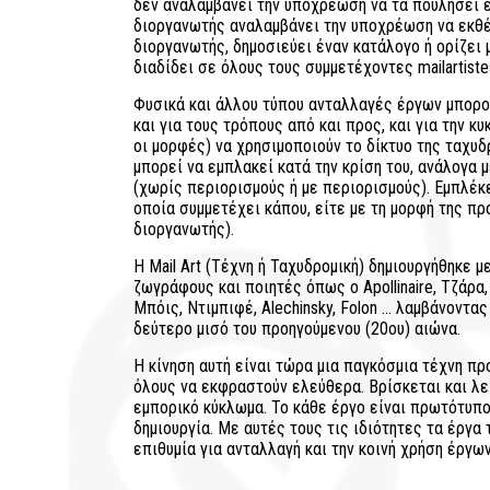
δεν αναλαμβάνει την υποχρέωση να τα πουλήσει ε
διοργανωτής αναλαμβάνει την υποχρέωση να εκθέσ
διοργανωτής, δημοσιεύει έναν κατάλογο ή ορίζει μ
διαδίδει σε όλους τους συμμετέχοντες mailartist
Φυσικά και άλλου τύπου ανταλλαγές έργων μπορο
και για τους τρόπους από και προς, και για την κ
οι μορφές) να χρησιμοποιούν το δίκτυο της ταχυ
μπορεί να εμπλακεί κατά την κρίση του, ανάλογα μ
(χωρίς περιορισμούς ή με περιορισμούς). Εμπλέκε
οποία συμμετέχει κάπου, είτε με τη μορφή της π
διοργανωτής).
Η Mail Art (Τέχνη ή Ταχυδρομική) δημιουργήθηκε 
ζωγράφους και ποιητές όπως ο Apollinaire, Τζάρα,
Μπόις, Ντιμπιφέ, Alechinsky, Folon … λαμβάνοντα
δεύτερο μισό του προηγούμενου (20ου) αιώνα.
Η κίνηση αυτή είναι τώρα μια παγκόσμια τέχνη π
όλους να εκφραστούν ελεύθερα. Βρίσκεται και λε
εμπορικό κύκλωμα. Το κάθε έργο είναι πρωτότυπο
δημιουργία. Με αυτές τους τις ιδιότητες τα έργα 
επιθυμία για ανταλλαγή και την κοινή χρήση έργων
Βασί