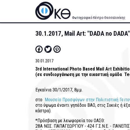
Skip
to
main
Φωτογραφικό Κέντρο Θεσσαλονίκης
content
30.1.2017, Mail Art: "DADA no DAD
Facebook
Twitter
Pinterest
30.01.2017
3rd International Photo Based Mail Art Exhibit
(σε συνδιοργάνωση με την εικαστική ομάδα T
Εγκαίνια 30/1/2017, 8μ.μ.
στο
Μουσείο Προσφύγων στην Πολιτιστική Γειτον
στο ύψωμα έναντι γηπέδου ΒΑΟ, στις Συκιές ή έξ
κάστρα).
*Πρόσβαση με λεωφορεία του ΟΑΣΘ:
28A ΝΟΣ. ΠΑΠΑΓΕΩΡΓΙΟΥ - 424 Γ.Σ.Ν.Ε. - ΠΑΝΕΠΙ