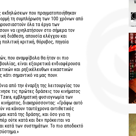
άς εκδηλώσεων που πραγματοποιήθηκαν
ορμή τη συμπλήρωση των 100 χρόνων από
παρουσιαστούν όλα τα έργα των
ήσουν να ιχνηλατήσουν στο σήμερα τον
ική διάθεση, απουσία ελέγχου και
 πολιτική κριτική, θόρυβος, πηγαία
ών, που αναμφίβολα θα ήταν οι πιο
βουλίας, είναι εξαιρετικά ενδιαφέρουσα
ρετικών και ρηξικέλευθων εικαστικών
 κάτι σημαντικό να μας πουν.
νια από την έναρξη της λειτουργίας του
ξένησε τις πρώτες δράσεις του κινήματος
n Tzara, εμβληματική φυσιογνωμία των
 κινήματος, διακηρύσσοντας: «Γράφω αυτό
ούν να κάνουν ταυτόχρονα αντιθετικές
μαι κατά της δράσης, και όσο για τη
πέρ ούτε κατά και δεν πρόκειται να
ίμαι κατά των συστημάτων. Το πιο αποδεκτό
 σύστημα.»