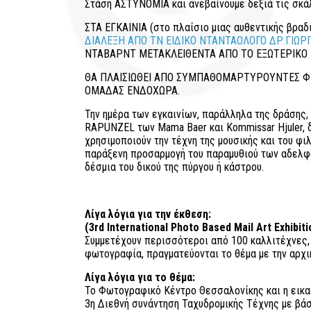
Στάση ΑΣΤΥΝΟΜΙΑ και ανεβαίνουμε δεξιά τις σκά
ΣΤΑ ΕΓΚΑΙΝΙΑ (στο πλαίσιο μιας αυθεντικής βρ
ΔΙΑΛΕΞΗ ΑΠΟ ΤΝ ΕΙΔΙΚΟ ΝΤΑΝΤΑΟΛΟΓΟ ΔΡ.ΓΙΩ
ΝΤΑΒΑΡΝΤ ΜΕΤΑΚΛΕΙΘΕΝΤΑ ΑΠΟ ΤΟ ΕΞΩΤΕΡΙΚΟ Ε
ΘΑ ΠΛΑΙΣΙΩΘΕΙ ΑΠΟ ΣΥΜΠΑΘΟΜΑΡΤΥΡΟΥΝΤΕΣ ΦΙ
ΟΜΑΔΑΣ ΕΝΔΟΧΩΡΑ.
Την ημέρα των εγκαινίων, παράλληλα της δράσης, 
RAPUNZEL των Mama Baer και Kommissar Hjuler, 
χρησιμοποιούν την τέχνη της μουσικής και του φι
παράξενη προσαρμογή του παραμυθιού των αδελφώ
δέσμια του δικού της πύργου ή κάστρου.
Λίγα λόγια για την έκθεση:
(3rd International Photo Based Mail Art Exhibi
Συμμετέχουν περισσότεροι από 100 καλλιτέχνες,
φωτογραφία, πραγματεύονται το θέμα με την αρχ
Λίγα λόγια για το θέμα:
Το Φωτογραφικό Κέντρο Θεσσαλονίκης και η εικ
3η Διεθνή συνάντηση Ταχυδρομικής Τέχνης με βάσ