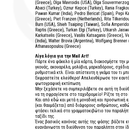
(Greece), Olga Mavroidis (USA), Olga Souvermerzogl
Abaci (Turkey), Oznur Kepce (Turkey), Rania Fragkou
Pawan Kumar (India), Pedro Bericat (Spain), Pepi Ka
(Greece), Piet Franzen (Netherlands), Rita Tilkerido
Burn (USA), Shieh Tsaiping (Taiwan), Sofia Amperid
Raptis (Greece), Turkan Elgi (Turkey), Utkarsh Jaiswal
Karkatselis (Greece), Vasilis Katsaganis (Greece), V
(India), Walter Brovia (Argentina), Wolfgang Brenner
Athanasopoulou (Greece).
Λίγα λόγια για την Mail Art!
Πάρτε ένα φάκελο ή μία κάρτα, διακοσμήστε την με
γκουάς, ακουαρέλα, μολύβια, μαρκαδόρους, σχέδια
ρυθμιστικά κτλ. Είναι απίστευτη η γκάμα του τι μ
Εκφραστείτε ελεύθερα! Απελευθέρωσε τον εαυτό
φωτογραφική εκτύπωση.
Μην ξεχάσετε να συμπεριλάβετε σε αυτή τη διεύθ
να τη σφραγίσετε στο ταχυδρομείο! Ρίξτε τη στο 
Και από εδώ και μετά η μοναδική και προσωπική ε
(και θαυμάζεται) από διάφορους ανθρώπους, καθώ
φτάσει τελικά στο γραμματοκιβώτιο του παραλήπτ
ταξίδι της.
Ένας βασικός κανόνας αυτής της φάσης: βάζετε ε
ευανάγνωστη τη διεύθυνση του παραλήπτη στην ίδ