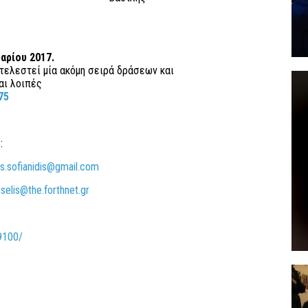
αρίου 2017.
τελεστεί μία ακόμη σειρά δράσεων και
αι λοιπές
75
:
s.sofianidis@gmail.com
tselis@the.forthnet.gr
9100/