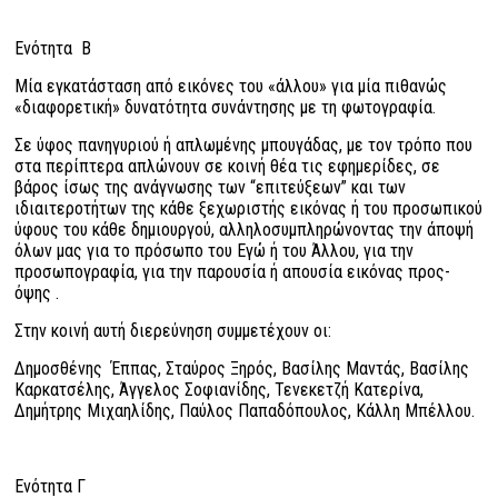
Ενότητα Β
Μία εγκατάσταση από εικόνες του «άλλου» για μία πιθανώς
«διαφορετική» δυνατότητα συνάντησης με τη φωτογραφία.
Σε ύφος πανηγυριού ή απλωμένης μπουγάδας, με τον τρόπο που
στα περίπτερα απλώνουν σε κοινή θέα τις εφημερίδες, σε
βάρος ίσως της ανάγνωσης των “επιτεύξεων” και των
ιδιαιτεροτήτων της κάθε ξεχωριστής εικόνας ή του προσωπικού
ύφους του κάθε δημιουργού, αλληλοσυμπληρώνοντας την άποψή
όλων μας για το πρόσωπο του Εγώ ή του Άλλου, για την
προσωπογραφία, για την παρουσία ή απουσία εικόνας προς-
όψης .
Στην κοινή αυτή διερεύνηση συμμετέχουν οι:
Δημοσθένης Έππας, Σταύρος Ξηρός, Βασίλης Μαντάς, Βασίλης
Καρκατσέλης, Άγγελος Σοφιανίδης, Τενεκετζή Κατερίνα,
Δημήτρης Μιχαηλίδης, Παύλος Παπαδόπουλος, Κάλλη Μπέλλου.
Ενότητα Γ