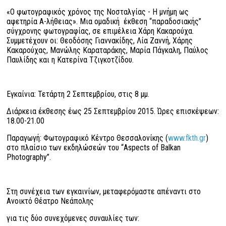
«Ο φωτογραφικός χρόνος της Νοσταλγίας - Η μνήμη ως
αφετηρία Α-λήθειας». Μια ομαδική έκθεση “παραδοσιακής”
σύγχρονης φωτογραφίας, σε επιμέλεια Χάρη Κακαρούχα.
Συμμετέχουν οι: Θεοδόσης Γιαννακίδης, Λία Ζαννή, Χάρης
Κακαρούχας, Μανώλης Καραταράκης, Μαρία Πάγκαλη, Παύλος
Παυλίδης και η Κατερίνα Τζιγκοτζίδου.
Εγκαίνια: Τετάρτη 2 Σεπτεμβρίου, στις 8 μμ.
Διάρκεια έκθεσης έως 25 Σεπτεμβρίου 2015. Ώρες επισκέψεων:
18.00-21.00
Παραγωγή: Φωτογραφικό Κέντρο Θεσσαλονίκης (
www.fkth.gr
)
στο πλαίσιο των εκδηλώσεών του “Aspects of Balkan
Photography”.
Στη συνέχεια των εγκαινίων, μεταφερόμαστε απέναντι στο
Ανοικτό Θέατρο Νεάπολης
για τις δύο συνεχόμενες συναυλίες των: