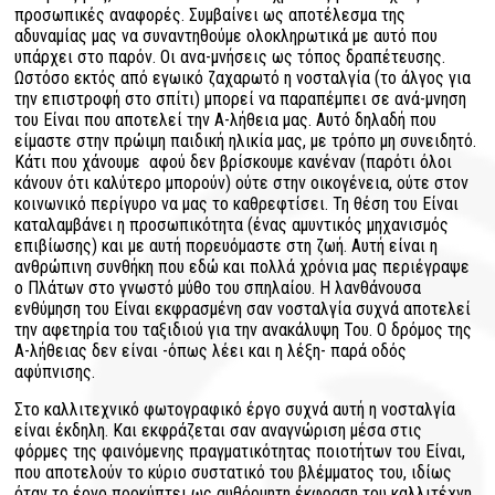
προσωπικές αναφορές. Συμβαίνει ως αποτέλεσμα της
αδυναμίας μας να συναντηθούμε ολοκληρωτικά με αυτό που
υπάρχει στο παρόν. Οι ανα-μνήσεις ως τόπος δραπέτευσης.
Ωστόσο εκτός από εγωικό ζαχαρωτό η νοσταλγία (το άλγος για
την επιστροφή στο σπίτι) μπορεί να παραπέμπει σε ανά-μνηση
του Είναι που αποτελεί την Α-λήθεια μας. Αυτό δηλαδή που
είμαστε στην πρώιμη παιδική ηλικία μας, με τρόπο μη συνειδητό.
Κάτι που χάνουμε αφού δεν βρίσκουμε κανέναν (παρότι όλοι
κάνουν ότι καλύτερο μπορούν) ούτε στην οικογένεια, ούτε στον
κοινωνικό περίγυρο να μας το καθρεφτίσει. Τη θέση του Είναι
καταλαμβάνει η προσωπικότητα (ένας αμυντικός μηχανισμός
επιβίωσης) και με αυτή πορευόμαστε στη ζωή. Αυτή είναι η
ανθρώπινη συνθήκη που εδώ και πολλά χρόνια μας περιέγραψε
ο Πλάτων στο γνωστό μύθο του σπηλαίου. Η λανθάνουσα
ενθύμηση του Είναι εκφρασμένη σαν νοσταλγία συχνά αποτελεί
την αφετηρία του ταξιδιού για την ανακάλυψη Του. Ο δρόμος της
Α-λήθειας δεν είναι -όπως λέει και η λέξη- παρά οδός
αφύπνισης.
Στο καλλιτεχνικό φωτογραφικό έργο συχνά αυτή η νοσταλγία
είναι έκδηλη. Και εκφράζεται σαν αναγνώριση μέσα στις
φόρμες της φαινόμενης πραγματικότητας ποιοτήτων του Είναι,
που αποτελούν το κύριο συστατικό του βλέμματος του, ιδίως
όταν το έργο προκύπτει ως αυθόρμητη έκφραση του καλλιτέχνη