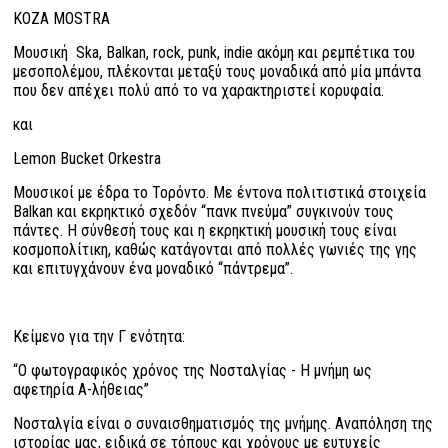
ΚΟΖΑ ΜΟSTRA
Μουσική Ska, Balkan, rock, punk, indie ακόμη και ρεμπέτικα του
μεσοπολέμου, πλέκονται μεταξύ τους μοναδικά από μία μπάντα
που δεν απέχει πολύ από το να χαρακτηριστεί κορυφαία.
και
Lemon Bucket Orkestra
Μουσικοί με έδρα το Τορόντο. Με έντονα πολιτιστικά στοιχεία
Balkan και εκρηκτικό σχεδόν “πανκ πνεύμα” συγκινούν τους
πάντες. Η σύνθεσή τους και η εκρηκτική μουσική τους είναι
κοσμοπολίτικη, καθώς κατάγονται από πολλές γωνιές της γης
και επιτυγχάνουν ένα μοναδικό “πάντρεμα”.
Κείμενο για την Γ ενότητα:
“Ο φωτογραφικός χρόνος της Νοσταλγίας - Η μνήμη ως
αφετηρία Α-λήθειας”
Νοσταλγία είναι ο συναισθηματισμός της μνήμης. Αναπόληση της
ιστορίας μας, ειδικά σε τόπους και χρόνους με ευτυχείς