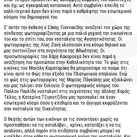
και όχι ως εγκεφαλική κατασκευή. Αυτό συμβαίνει επειδή το
καλλιτεχνικό έργο δεν είναι παρά ο καθρέφτης του εσωτερικού
κόσμου του δημιουργού του.
Σ' αυτήν την έκθεση ο Σάκης Γιαννακίδης αναζητεί τον χώρο της
σύνδεσης φωτογραφίζοντας με μια παλιά μηχανή την οικογένεια
του και το σπίτι του, σαν νοσταλγία της Αγαπητικότητας. Οι
φωτογραφίες της Λίας Ζανή υλοποιούν ένα κόσμο θηλυκό και
μας συντονίζουν στη συχνότητα της Αθωότητας. Οι
προσωπογραφίες του Χάρη Κακαρούχα δεν είναι παρά η
αναζήτηση του προσώπου στην Καθολικότητα του. Το φώς στις
εικόνες του Μανόλη Καραταράκη θα μπορούσαμε να πούμε ότι
είναι αυτό το Φώς στην έξοδο του Πλατωνικού σπηλαίου. Ενώ
το φώς στις φωτογραφίες της Μαρίας Πάγκαλης μας εξαϋλώνει
και μας τυλίγει σαν Ευλογία. Ο φωτογραφικός κόσμος του
Παύλου Παυλίδη νοσταλγεί στις συχνότητες της άδολης Χαράς.
Τέλος, η Κατερίνα Τζιγκοτζίδου μας προσκαλεί σε έναν
εσωτερικό κόσμο όπου η επιθυμία και το άγγιγμα εκφράζονται
σαν νοσταλγία της Οικειότητας.
Ο θεατής αυτών των εικόνων αν τις συναντήσει χωρίς να
προσπαθήσει να τις καταλάβει , κρίνει, κατατάξει η να τις
αναλύσει, απλά παρόν στο οτιδήποτε συμβαίνει μπορεί να
εισέλθει στον κάθετο φωτογραφικό χρόνο της νοσταλγίας. Και