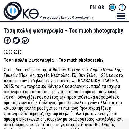
Skip
Socials
ENGLISH
GREEK
to
main
Menu
Φωτογραφικό Κέντρο Θεσσαλονίκης
content
Men
Τόση πολλή φωτογραφία – Too much photography
Facebook
Twitter
Pinterest
02.09.2015
Τόση πολλή φωτογραφία –
Too
much
photography
Στους δύο ορόφους της
Αίθουσας Τέχνης του Δήμου Νεάπολης-
Συκεών
(Παλ. Δημαρχείο Νεάπολης, Ελ. Βενιζέλου 125), και στο
πλαίσιο των εκδηλώσεων με τον τίτλο ΒΑΛΚΑΝΙΚΗ ΠΛΑΤΕΙΑ
2015, το Φωτογραφικό Κέντρο Θεσσαλονίκης, παρά τα ισχυρά
οικονομικά εμπόδια που υψώνει η παρατεταμένη οικονομική
ύφεση, συνεχίζει και εφέτος την προσπάθεια να εδραιωθεί ο
άμεσος ζωντανός διάλογος (μεταξύ καλλιτεχνών αλλά και του
κοινού της πολης μας) για το τι και πως “φωτογραφίζει η
φωτογραφία σήμερα”, όχι αφ υψηλού, αλλά με την ενεργή και
άμεση επικοινωνία δημιουργών με διαφορετικές καταβολές και
από διαφορετικούς τόπους συγκρότησης έργου (Βουλγαρία,