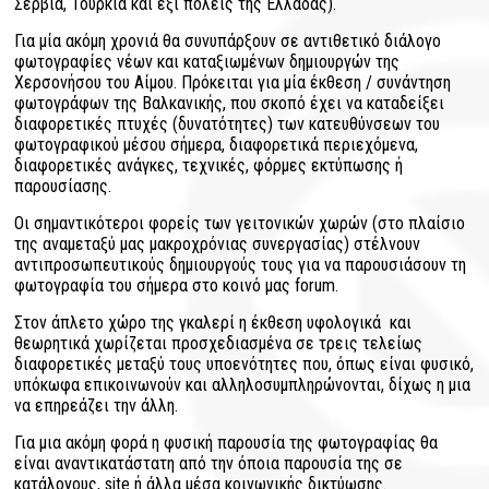
Σερβία, Τουρκία και έξι πόλεις της Ελλάδας).
Για μία ακόμη χρονιά θα συνυπάρξουν σε αντιθετικό διάλογο
φωτογραφίες νέων και καταξιωμένων δημιουργών της
Χερσονήσου του Αίμου. Πρόκειται για μία έκθεση / συνάντηση
φωτογράφων της Βαλκανικής, που σκοπό έχει να καταδείξει
διαφορετικές πτυχές (δυνατότητες) των κατευθύνσεων του
φωτογραφικού μέσου σήμερα, διαφορετικά περιεχόμενα,
διαφορετικές ανάγκες, τεχνικές, φόρμες εκτύπωσης ή
παρουσίασης.
Οι σημαντικότεροι φορείς των γειτονικών χωρών (στο πλαίσιο
της αναμεταξύ μας μακροχρόνιας συνεργασίας) στέλνουν
αντιπροσωπευτικούς δημιουργούς τους για να παρουσιάσουν τη
φωτογραφία του σήμερα στο κοινό μας forum.
Στον άπλετο χώρο της γκαλερί η έκθεση υφολογικά και
θεωρητικά χωρίζεται προσχεδιασμένα σε τρεις τελείως
διαφορετικές μεταξύ τους υποενότητες που, όπως είναι φυσικό,
υπόκωφα επικοινωνούν και αλληλοσυμπληρώνονται, δίχως η μια
να επηρεάζει την άλλη.
Για μια ακόμη φορά η φυσική παρουσία της φωτογραφίας θα
είναι αναντικατάστατη από την όποια παρουσία της σε
κατάλογους, site ή άλλα μέσα κοινωνικής δικτύωσης.