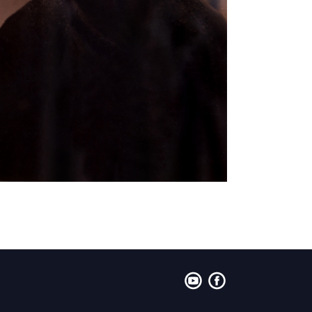
yt
fb
Socials
Menu