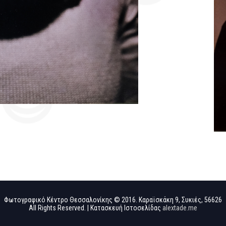
Φωτογραφικό Κέντρο Θεσσαλονίκης © 2016. Καραϊσκάκη 9, Συκιές, 56626
All Rights Reserved. | Κατασκευή Ιστοσελίδας
alextade.me