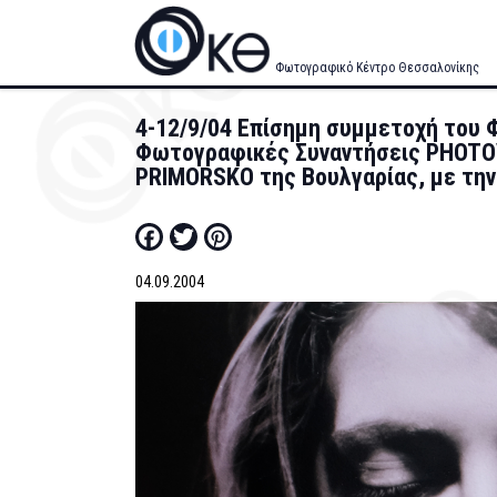
Skip
to
main
Φωτογραφικό Κέντρο Θεσσαλονίκης
content
4-12/9/04 Επίσημη συμμετοχή του 
Φωτογραφικές Συναντήσεις PHOTO
PRIMORSKO της Βουλγαρίας, με τη
Facebook
Twitter
Pinterest
04.09.2004