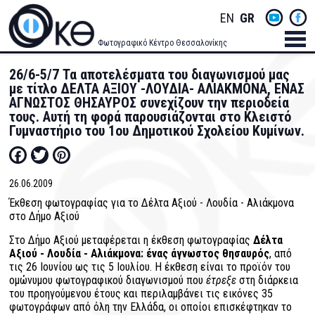
Skip
Socials
ENGLISH
GREEK
to
main
Menu
Φωτογραφικό Κέντρο Θεσσαλονίκης
content
Men
26/6-5/7 Τα αποτελέσματα του διαγωνισμού μας
με τίτλο ΔΕΛΤΑ ΑΞΙΟΥ -ΛΟΥΔΙΑ- ΑΛΙΑΚΜΟΝΑ, ΕΝΑΣ
ΑΓΝΩΣΤΟΣ ΘΗΣΑΥΡΟΣ συνεχίζουν την περιοδεία
τους. Αυτή τη φορά παρουσιάζονται στο Κλειστό
Γυμναστήριο του 1ου Δημοτικού Σχολείου Κυμίνων.
Facebook
Twitter
Pinterest
26.06.2009
Έκθεση φωτογραφίας για το Δέλτα Αξιού - Λουδία - Αλιάκμονα
στο Δήμο Αξιού
Στο Δήμο Αξιού μεταφέρεται η έκθεση φωτογραφίας
Δέλτα
Αξιού - Λουδία - Αλιάκμονα: ένας άγνωστος θησαυρός
, από
τις 26 Ιουνίου ως τις 5 Ιουλίου. Η έκθεση είναι το προϊόν του
ομώνυμου φωτογραφικού διαγωνισμού που
έτρεξε
στη διάρκεια
του προηγούμενου έτους και περιλαμβάνει τις εικόνες 35
φωτογράφων από όλη την Ελλάδα, οι οποίοι επισκέφτηκαν το