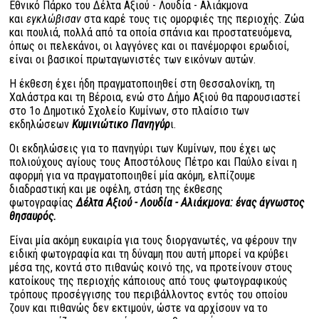
Εθνικό Πάρκο του Δέλτα Αξιού - Λουδία - Αλιάκμονα
και
εγκλώβισαν
στα καρέ τους τις ομορφιές της περιοχής. Ζώα
και πουλιά, πολλά από τα οποία σπάνια και προστατευόμενα,
όπως οι πελεκάνοι, οι λαγγόνες και οι πανέμορφοι ερωδιοί,
είναι οι βασικοί πρωταγωνιστές των εικόνων αυτών.
Η έκθεση έχει ήδη πραγματοποιηθεί στη Θεσσαλονίκη, τη
Χαλάστρα και τη Βέροια, ενώ στο Δήμο Αξιού θα παρουσιαστεί
στο 1ο Δημοτικό Σχολείο Κυμίνων, στο πλαίσιο των
εκδηλώσεων
Κυμινιώτικο Πανηγύρ
ι.
Οι εκδηλώσεις για το πανηγύρι των Κυμίνων, που έχει ως
πολιούχους αγίους τους Αποστόλους Πέτρο και Παύλο είναι η
αφορμή για να πραγματοποιηθεί μία ακόμη, ελπίζουμε
διαδραστική και με οφέλη, στάση της έκθεσης
φωτογραφίας
Δέλτα Αξιού - Λουδία - Αλιάκμονα: ένας άγνωστος
θησαυρός.
Είναι μία ακόμη ευκαιρία για τους διοργανωτές, να φέρουν την
ειδική φωτογραφία και τη δύναμη που αυτή μπορεί να κρύβει
μέσα της, κοντά στο πιθανώς κοινό της, να προτείνουν στους
κατοίκους της περιοχής κάποιους από τους φωτογραφικούς
τρόπους προσέγγισης του περιβάλλοντος εντός του οποίου
ζουν και πιθανώς δεν εκτιμούν, ώστε να αρχίσουν να το