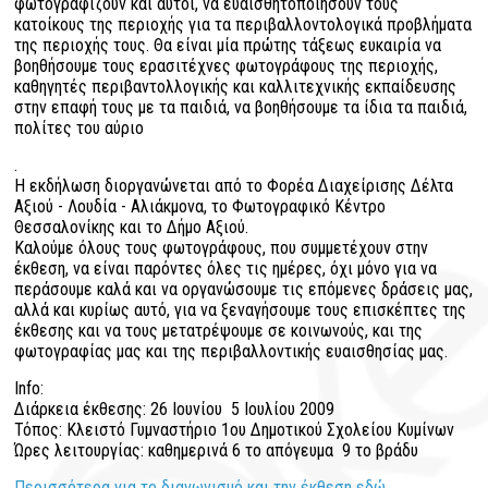
φωτογραφίζουν και αυτοί, να ευαισθητοποιήσουν τους
κατοίκους της περιοχής για τα περιβαλλοντολογικά προβλήματα
της περιοχής τους. Θα είναι μία πρώτης τάξεως ευκαιρία να
βοηθήσουμε τους ερασιτέχνες φωτογράφους της περιοχής,
καθηγητές περιβαντολλογικής και καλλιτεχνικής εκπαίδευσης
στην επαφή τους με τα παιδιά, να βοηθήσουμε τα ίδια τα παιδιά,
πολίτες του αύριο
.
Η εκδήλωση διοργανώνεται από το Φορέα Διαχείρισης Δέλτα
Αξιού - Λουδία - Αλιάκμονα, το Φωτογραφικό Κέντρο
Θεσσαλονίκης και το Δήμο Αξιού.
Καλούμε όλους τους φωτογράφους, που συμμετέχουν στην
έκθεση, να είναι παρόντες όλες τις ημέρες, όχι μόνο για να
περάσουμε καλά και να οργανώσουμε τις επόμενες δράσεις μας,
αλλά και κυρίως αυτό, για να ξεναγήσουμε τους επισκέπτες της
έκθεσης και να τους μετατρέψουμε σε κοινωνούς, και της
φωτογραφίας μας και της περιβαλλοντικής ευαισθησίας μας.
Info:
Διάρκεια έκθεσης: 26 Ιουνίου  5 Ιουλίου 2009
Τόπος: Κλειστό Γυμναστήριο 1ου Δημοτικού Σχολείου Κυμίνων
Ώρες λειτουργίας: καθημερινά 6 το απόγευμα  9 το βράδυ
Περισσότερα για το διαγωνισμό και την έκθεση εδώ