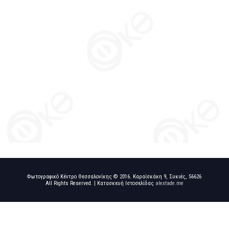
Φωτογραφικό Κέντρο Θεσσαλονίκης © 2016. Καραϊσκάκη 9, Συκιές, 56626
All Rights Reserved. | Κατασκευή Ιστοσελίδας
alextade.me