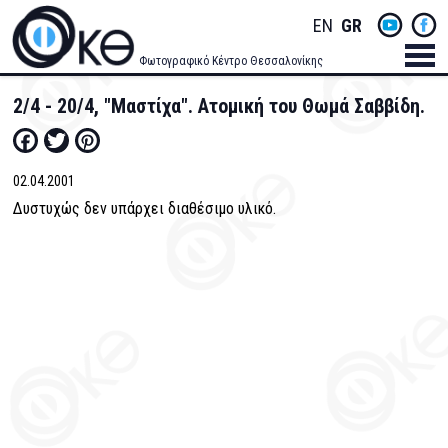
Skip
Socials
ENGLISH
GREEK
to
main
Menu
Φωτογραφικό Κέντρο Θεσσαλονίκης
content
Men
2/4 - 20/4, "Mαστίχα". Aτομική του Θωμά Σαββίδη.
Facebook
Twitter
Pinterest
02.04.2001
Δυστυχώς δεν υπάρχει διαθέσιμο υλικό.