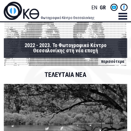
Skip
Socials
ENGLISH
GREEK
to
main
Menu
Φωτογραφικό Κέντρο Θεσσαλονίκης
content
Men
2022 - 2023. Το Φωτογραφικό Κέντρο
Θεσσαλονίκης στη νέα εποχή
περισσότερα
ΤΕΛΕΥΤΑΙΑ ΝΕΑ