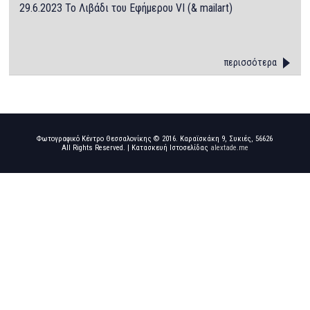
29.6.2023 Το Λιβάδι του Εφήμερου VI (& mailart)
περισσότερα
Φωτογραφικό Κέντρο Θεσσαλονίκης © 2016. Καραϊσκάκη 9, Συκιές, 56626
All Rights Reserved. | Κατασκευή Ιστοσελίδας
alextade.me