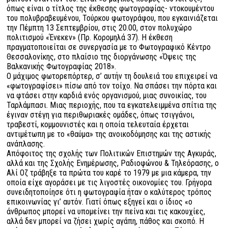
όπως είναι ο τίτλος της έκθεσης φωτογραφίας- ντοκουμέντου
του πολυβραβευμένου, Τούρκου φωτογράφου, που εγκαινιάζεται
την Πέμπτη 13 Σεπτεμβρίου, στις 20.00, στον πολυχώρο
πολιτισμού «Ένεκεν» (Πρ. Κορομηλά 37). Η έκθεση
πραγματοποιείται σε συνεργασία με το Φωτογραφικό Κέντρο
Θεσσαλονίκης, στο πλαίσιο της διοργάνωσης «Όψεις της
Βαλκανικής Φωτογραφίας 2018».
Ο μάχιμος φωτορεπόρτερ, σ’ αυτήν τη δουλειά του επιχειρεί να
«φωτογραφίσει» πίσω από τον τοίχο. Να σπάσει την πόρτα και
να φτάσει στην καρδιά ενός οργανισμού, μιας συνοικίας, του
Ταρλάμπασι. Μιας περιοχής, που τα εγκατελειμμένα σπίτια της
έγιναν στέγη για περιθωριακές ομάδες, όπως τσιγγάνοι,
τραβεστί, κομμουνιστές και η οποία τελευταία έρχεται
αντιμέτωπη με το «θαύμα» της ανοικοδόμησης και της αστικής
ανάπλασης.
Απόφοιτος της σχολής των Πολιτικών Επιστημών της Αγκυράς,
αλλά και της Σχολής Ενημέρωσης, Ραδιοφώνου & Τηλεόρασης, ο
Αλί Οζ τράβηξε τα πρώτα του καρέ το 1979 με μια κάμερα, την
οποία είχε αγοράσει με τις λιγοστές οικονομίες του. Γρήγορα
συνειδητοποίησε ότι η φωτογραφία ήταν ο καλύτερος τρόπος
επικοινωνίας γι’ αυτόν. Γιατί όπως εξηγεί και ο ίδιος «ο
άνθρωπος μπορεί να υπομείνει την πείνα και τις κακουχίες,
αλλά δεν μπορεί να ζήσει χωρίς αγάπη, πάθος και σκοπό. Η