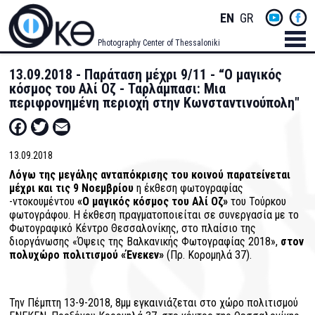
Skip
Socials
ENGLISH
GREEK
to
main
Menu
Photography Center of Thessaloniki
content
Men
13.09.2018 - Παράταση μέχρι 9/11 - “Ο μαγικός
κόσμος του Αλί Οζ - Ταρλάμπασι: Μια
περιφρονημένη περιοχή στην Κωνσταντινούπολη"
Facebook
Twitter
Email
13.09.2018
Λόγω της μεγάλης ανταπόκρισης του κοινού παρατείνεται
μέχρι και τις 9 Νοεμβρίου
η έκθεση φωτογραφίας
-ντοκουμέντου
«Ο μαγικός κόσμος του Αλί Οζ»
του Τούρκου
φωτογράφου. Η έκθεση πραγματοποιείται σε συνεργασία με το
Φωτογραφικό Κέντρο Θεσσαλονίκης, στο πλαίσιο της
διοργάνωσης «Όψεις της Βαλκανικής Φωτογραφίας 2018»,
στον
πολυχώρο πολιτισμού «Ένεκεν»
(Πρ. Κορομηλά 37).
Την Πέμπτη 13-9-2018, 8μμ εγκαινιάζεται στο χώρο πολιτισμού