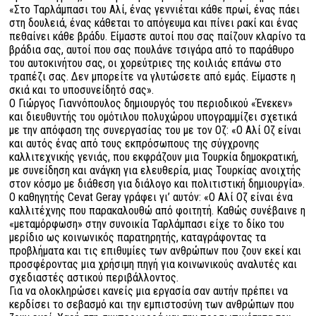
«Στο Ταρλάμπασι του Αλί, ένας γεννιέται κάθε πρωί, ένας πάει
στη δουλειά, ένας κάθεται το απόγευμα και πίνει ρακί και ένας
πεθαίνει κάθε βράδυ. Είμαστε αυτοί που σας παίζουν κλαρίνο τα
βράδια σας, αυτοί που σας πουλάνε τσιγάρα από το παράθυρο
του αυτοκινήτου σας, οι χορεύτριες της κοιλιάς επάνω στο
τραπέζι σας. Δεν μπορείτε να γλυτώσετε από εμάς. Είμαστε η
σκιά και το υποσυνείδητό σας».
Ο Γιώργος Γιαννόπουλος δημιουργός του περιοδικού «Ένεκεν»
και διευθυντής του ομότιλου πολυχώρου υπογραμμίζει σχετικά
με την απόφαση της συνεργασίας του με τον Οζ: «Ο Αλί Οζ είναι
και αυτός ένας από τους εκπρόσωπους της σύγχρονης
καλλιτεχνικής γενιάς, που εκφράζουν μια Τουρκία δημοκρατική,
με συνείδηση και ανάγκη για ελευθερία, μιας Τουρκίας ανοιχτής
στον κόσμο με διάθεση για διάλογο και πολιτιστική δημιουργία».
Ο καθηγητής Cevat Geray γράφει γι’ αυτόν: «Ο Αλί Οζ είναι ένα
καλλιτέχνης που παρακαλουθώ από φοιτητή. Καθώς συνέβαινε η
«μεταμόρφωση» στην συνοικία Ταρλάμπασι είχε το δίκο του
μερίδιο ως κοινωνικός παρατηρητής, καταγράφοντας τα
προβλήματα και τις επιθυμίες των ανθρώπων που ζουν εκεί και
προσφέροντας μια χρήσιμη πηγή για κοινωνικούς αναλυτές και
σχεδιαστές αστικού περιβάλλοντος.
Για να ολοκληρώσει κανείς μια εργασία σαν αυτήν πρέπει να
κερδίσει το σεβασμό και την εμπιστοσύνη των ανθρώπων που