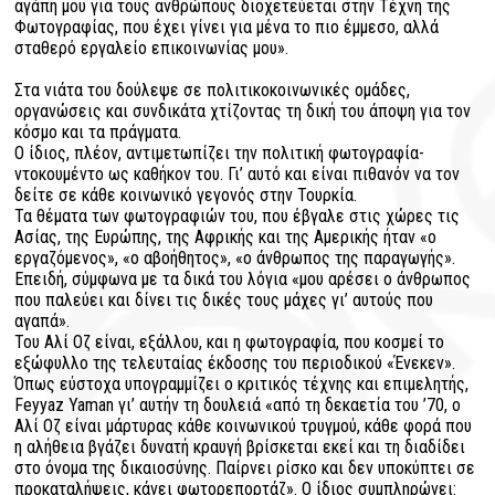
αγάπη μου για τους ανθρώπους διοχετεύεται στην Τέχνη της
Φωτογραφίας, που έχει γίνει για μένα το πιο έμμεσο, αλλά
σταθερό εργαλείο επικοινωνίας μου».
Στα νιάτα του δούλεψε σε πολιτικοκοινωνικές ομάδες,
οργανώσεις και συνδικάτα χτίζοντας τη δική του άποψη για τον
κόσμο και τα πράγματα.
Ο ίδιος, πλέον, αντιμετωπίζει την πολιτική φωτογραφία-
ντοκουμέντο ως καθήκον του. Γι’ αυτό και είναι πιθανόν να τον
δείτε σε κάθε κοινωνικό γεγονός στην Τουρκία.
Τα θέματα των φωτογραφιών του, που έβγαλε στις χώρες τις
Ασίας, της Ευρώπης, της Αφρικής και της Αμερικής ήταν «ο
εργαζόμενος», «ο αβοήθητος», «ο άνθρωπος της παραγωγής».
Επειδή, σύμφωνα με τα δικά του λόγια «μου αρέσει ο άνθρωπος
που παλεύει και δίνει τις δικές τους μάχες γι’ αυτούς που
αγαπά».
Του Αλί Οζ είναι, εξάλλου, και η φωτογραφία, που κοσμεί το
εξώφυλλο της τελευταίας έκδοσης του περιοδικού «Ένεκεν».
Όπως εύστοχα υπογραμμίζει ο κριτικός τέχνης και επιμελητής,
Feyyaz Yaman γι’ αυτήν τη δουλειά «από τη δεκαετία του ’70, ο
Αλί Οζ είναι μάρτυρας κάθε κοινωνικού τρυγμού, κάθε φορά που
η αλήθεια βγάζει δυνατή κραυγή βρίσκεται εκεί και τη διαδίδει
στο όνομα της δικαιοσύνης. Παίρνει ρίσκο και δεν υποκύπτει σε
προκαταλήψεις, κάνει φωτορεπορτάζ». Ο ίδιος συμπληρώνει: