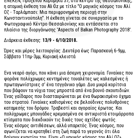
ENEKEN, Προξένου Κορομηλά 37, στο κέντρο της Θεσσαλονίκης,
η ατομική έκθεση του Ali Öz με τίτλο "Ο μαγικός κόσμος του Αλί
Οζ - Tαρλάμπασι: Μια περιφρονημένη περιοχή στην
Κωνσταντινούπολη". Η έκθεση γίνεται σε συνεργασία με το
Φωτογραφικό Κέντρο Θεσσαλονίκης και εντάσσεται στο
πλαίσιο της διοργάνωσης 'Aspects of Balkan Photography 2018'.
Διάρκεια έκθεσης:
13/9 - 6/10/2018.
Ώρες και μέρες λειτουργίας: Δευτέρα έως Παρασκευή 6-9μμ,
Σάββατο 11πμ-3μμ, Κυριακή κλειστά
Ενα νεαρό αγόρι, που κάνει μια άσεμνη χειρονομία. Γυναίκες που
φοράνε πολύχρωμες κεντημένες τουαλέτες ως καλεσμένες ή
πρωταγωνίστριες σ’ ένα τσγγάνικο γάμο. Δυο μικρά κορίτσια
που βάφουν τα νύχια τους μπροστά από ένα βουνό σκουπιδιών.
Ένας γαΐδαρος που διασταυρώνεται με ένα θωρακισμένο όχημα
του στρατού. Γυναίκες καθισμένες σε βελούδινες πολυθρόνες
καταμεσής του δρόμου. Τραβεστί και αγοραίος έρωτας. Και
πολύχρωμες μπουγάδες κρεμασμένα σε αντικριστά ετοιμόρροπα
κτίσματα που διεκδικούν τις δικές τους αχτίδες φωτός.
Ένας κόσμος αντιθέσεων, αλλά υπαρκτός. Ένας κόσμος, που
αγωνίζεται να κρατηθεί στη ζωή παρά το γεγονός ότι όλα
βαίνουν εναντίον του. Είναι «Ο μαγικός κόσμος του Αλί Οζ»,