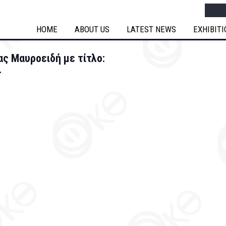
Searc
HOME
ABOUT US
LATEST NEWS
EXHIBIT
ας Mαυροειδή με τίτλο:
.