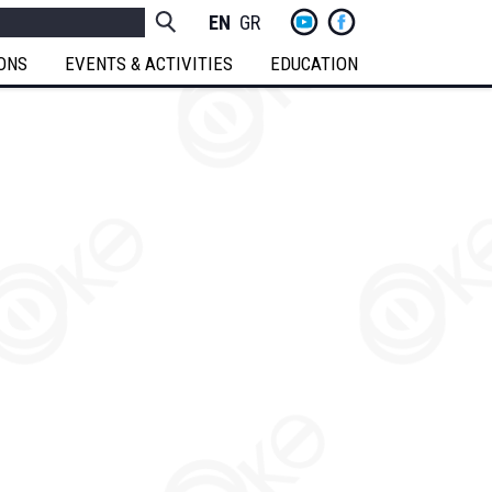
yt
fb
h
Socials
ENGLISH
GREEK
Menu
IONS
EVENTS & ACTIVITIES
EDUCATION