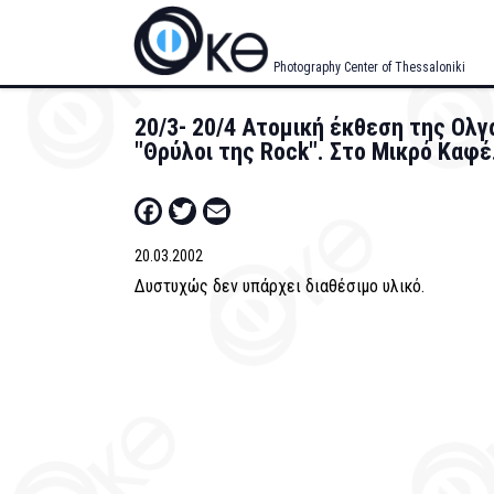
Skip
to
main
Photography Center of Thessaloniki
content
20/3- 20/4 Aτομική έκθεση της Oλγ
"Θρύλοι της Rock". Στο Mικρό Kαφέ
Facebook
Twitter
Email
20.03.2002
Δυστυχώς δεν υπάρχει διαθέσιμο υλικό.