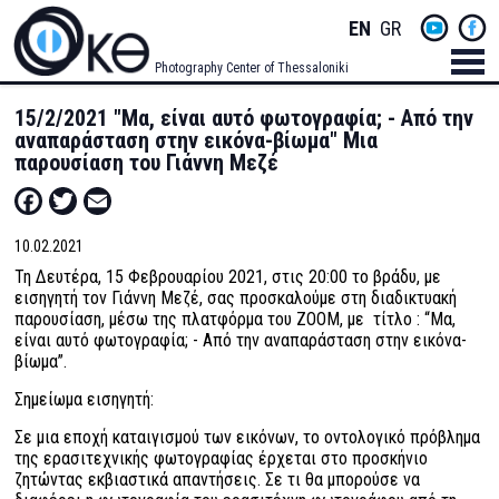
Skip
Socials
ENGLISH
GREEK
to
main
Menu
Photography Center of Thessaloniki
content
Men
15/2/2021 "Μα, είναι αυτό φωτογραφία; - Από την
αναπαράσταση στην εικόνα-βίωμα" Μια
παρουσίαση του Γιάννη Μεζέ
Facebook
Twitter
Email
10.02.2021
Τη Δευτέρα, 15 Φεβρουαρίου 2021, στις 20:00 το βράδυ, με
εισηγητή τον Γιάννη Μεζέ, σας προσκαλούμε στη διαδικτυακή
παρουσίαση, μέσω της πλατφόρμα του ΖΟΟΜ, με τίτλο : “Μα,
είναι αυτό φωτογραφία; - Από την αναπαράσταση στην εικόνα-
βίωμα”.
Σημείωμα εισηγητή:
Σε μια εποχή καταιγισμού των εικόνων, το οντολογικό πρόβλημα
της ερασιτεχνικής φωτογραφίας έρχεται στο προσκήνιο
ζητώντας εκβιαστικά απαντήσεις. Σε τι θα μπορούσε να