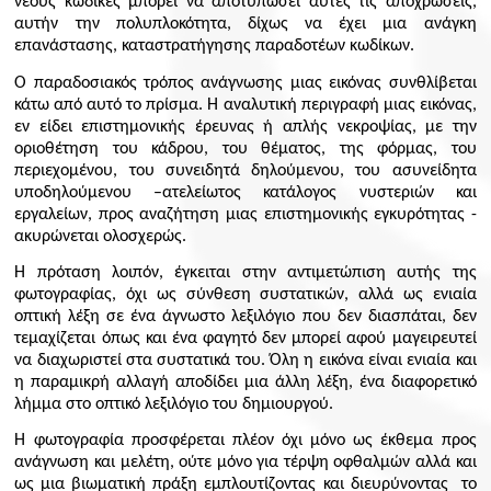
νέους κώδικες μπορεί να αποτυπώσει αυτές τις αποχρώσεις,
αυτήν την πολυπλοκότητα, δίχως να έχει μια ανάγκη
επανάστασης, καταστρατήγησης παραδοτέων κωδίκων.
Ο παραδοσιακός τρόπος ανάγνωσης μιας εικόνας συνθλίβεται
κάτω από αυτό το πρίσμα. Η αναλυτική περιγραφή μιας εικόνας,
εν είδει επιστημονικής έρευνας ή απλής νεκροψίας, με την
οριοθέτηση του κάδρου, του θέματος, της φόρμας, του
περιεχομένου, του συνειδητά δηλούμενου, του ασυνείδητα
υποδηλούμενου –ατελείωτος κατάλογος νυστεριών και
εργαλείων, προς αναζήτηση μιας επιστημονικής εγκυρότητας -
ακυρώνεται ολοσχερώς.
Η πρόταση λοιπόν, έγκειται στην αντιμετώπιση αυτής της
φωτογραφίας, όχι ως σύνθεση συστατικών, αλλά ως ενιαία
οπτική λέξη σε ένα άγνωστο λεξιλόγιο που δεν διασπάται, δεν
τεμαχίζεται όπως και ένα φαγητό δεν μπορεί αφού μαγειρευτεί
να διαχωριστεί στα συστατικά του. Όλη η εικόνα είναι ενιαία και
η παραμικρή αλλαγή αποδίδει μια άλλη λέξη, ένα διαφορετικό
λήμμα στο οπτικό λεξιλόγιο του δημιουργού.
Η φωτογραφία προσφέρεται πλέον όχι μόνο ως έκθεμα προς
ανάγνωση και μελέτη, ούτε μόνο για τέρψη οφθαλμών αλλά και
ως μια βιωματική πράξη εμπλουτίζοντας και διευρύνοντας το