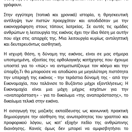
γράφουν.
Στην εγγύτερη (τοπικά και χρονικά) ιστορία, η θρησκευτική
αντίληψη των πιστών προερχόταν και αποδιδόταν με την
εικονογράφηση στους τόπους λατρείας. Σε αυτές τις ομάδες
ανθρώπων η λειτουργία της εικόνας έχει την ίδια θέση με αυτήν
που είχε στις απαρχές της. Μια λειτουργία κυρίως αντιληπτική
και δευτερευόντως αισθητική.
Η ισχυρή θέση, η δύναμη της εικόνας, είναι σε μας σήμερα
υποτιμημένη, εξαιτίας της ορθολογικής κατήχησης που έχουμε
υποστεί για το «πώς» να αντιμετωπίζουμε τον κόσμο και την
ύπαρξη.Τι θα μπορούσε να αποδώσει με μεγαλύτερη πιστότητα
την υπεροχή της εικόνας - την τεράστια δύναμή της - από την
Εικονομαχία, που ταλάνισε το Βυζάντιο μέχρι εξαντλήσεως; Η
Εικονομαχία είναι μια μάχη μέχρις εσχάτων για την
«αναπαράσταση» - για το δικαίωμα «της αναπαράστασης», το
δικαίωμα τελικά στην εικόνα.
Η εισαγωγή της μαζικής εκπαίδευσης ως κοινωνική πρακτική
δημιούργησε την αίσθηση της ανωτερότητας του γραπτού και
προφορικού λόγου, ως κατ’ εξοχήν πεδίο της ανθρώπινης
διανόησης. Κανείς όμως δεν μπορεί να αμφισβητήσει το