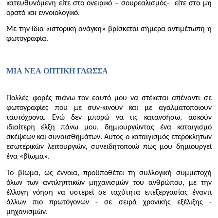
κατευθυνόμενη είτε στο ονειρικό – σουρεαλισμός- είτε στο μη
ορατό και εννοιολογικό.
Με την ίδια «ιστορική ανάγκη» βρίσκεται σήμερα αντιμέτωπη η
φωτογραφία.
ΜΙΑ ΝΕΑ ΟΠΤΙΚΗ ΓΛΩΣΣΑ
Πολλές φορές πιάνω τον εαυτό μου να στέκεται απέναντι σε
φωτογραφίες που με συν-κινούν και με αγαλματοποιούν
ταυτόχρονα. Ενώ δεν μπορώ να τις κατανοήσω, ασκούν
ιδιαίτερη έλξη πάνω μου, δημιουργώντας ένα καταιγισμό
σκέψεων και συναισθημάτων. Αυτός ο καταιγισμός ετερόκλητων
εσωτερικών λειτουργιών, συνειδητοποιώ πως μου δημιουργεί
ένα «βίωμα».
Το βίωμα, ως έννοια, προϋποθέτει τη συλλογική συμμετοχή
όλων των αντιληπτικών μηχανισμών του ανθρώπου, με την
έλλογη νόηση να υστερεί σε ταχύτητα επεξεργασίας έναντι
άλλων πιο πρωτόγονων - σε σειρά χρονικής εξέλιξης -
μηχανισμών.