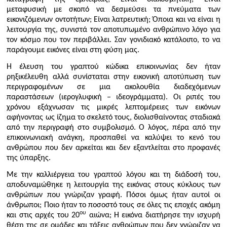
μεταφυσική με σκοπό να δεσμεύσει τα πνεύματα των
εικονιζόμενων οντοτήτων; Είναι λατρευτική; Όποια και να είναι η
λειτουργία της, συνιστά τον αποτυπωμένο ανθρώπινο λόγο για
τον κόσμο που τον περιβάλλει. Σαν γονιδιακό κατάλοιπο, το να
παράγουμε εικόνες είναι στη φύση μας.
Η έλευση του γραπτού κώδικα επικοινωνίας δεν ήταν
ρηξικέλευθη αλλά συνίσταται στην εικονική αποτύπωση των
περιγραφομένων σε μια ακολουθία διαδεχόμενων
παραστάσεων (ιερογλυφική – ιδεογράμματα). Οι ριπές του
χρόνου εξάχνωσαν τις μικρές λεπτομέρειες των εικόνων
αφήνοντας ως ίζημα το σκελετό τους, διολισθαίνοντας σταδιακά
από την περιγραφή στο συμβολισμό. Ο λόγος, πέρα από την
επικοινωνιακή ανάγκη, προσπαθεί να καλύψει το κενό του
ανθρώπου που δεν αρκείται και δεν εξαντλείται στο προφανές
της ύπαρξης.
Με την καλλιέργεια του γραπτού λόγου και τη διάδοσή του,
αποδυναμώθηκε η λειτουργία της εικόνας στους κύκλους των
ανθρώπων που γνώριζαν γραφή. Πόσοι όμως ήταν αυτοί οι
άνθρωποι; Ποιο ήταν το ποσοστό τους σε όλες τις εποχές ακόμη
ου
και στις αρχές του 20
αιώνα; Η εικόνα διατήρησε την ισχυρή
θέση της σε ομάδες και τάξεις ανθρώπων που δεν γνώριζαν να