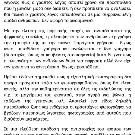
γεγονός πως ο γραπτός λόγος απαιτεί χρόνο και προσπάθεια
που η μεγάλη μάζα δεν διαθέτει ή δεν προτίθεται να αναλώσει.
Και τελικά ο γραπτός λόγος απευθύνεται σε μια συρρικνωμένη
ομάδα ανθρώπων, δεν αφορά το οικουμενικό.
Με την έλευση της ψηφιακής εποχής και αναπόσπαστα της
ψηφιακής ευκολίας, η πλειοψηφία των ανθρώπων περιγράφει
την εμπειρία της με την εικόνα. Παράγεται γρήγορα - δίχως
κόπο, μεταδίδεται γρήγορα και αναλώνεται το ίδιο γρήγορα
(δυστυχώς, όπως οι κουβέντες στο καφενείο).Αυτό δείχνει πως
η πλειονότητα των ανθρώπων διψά για έκφραση αλλά δεν είχε
τον τρόπο να το κάνει άκοπα, δίχως προσπάθεια.
Πρέπει εδώ να σημειωθεί πως η εξαντλητική φωτογράφιση δεν
αφορά πράγματα «άξια να φωτογραφηθούν», όπως θα έλεγε
κανείς, αλλά την καθημερινότητα σε όλες τις εκδηλώσεις της
π.χ. το μαγείρεμα του φαγητού, στην αγορά για ψώνια, η
ταβέρνα της γειτονιάς κτλ. Αποτελεί ένα είδος δηλαδή
ημερολογίου ζωής και ενδέχεται οι ερασιτέχνες φωτογράφοι να
βγάζουν ημερησίως λιγότερες φωτογραφίες από αυτούς που
διαθέτουν μια κάμερα.
Σε μια ελεύθερη απόδοση της αντιστοιχίας του κόσμου των