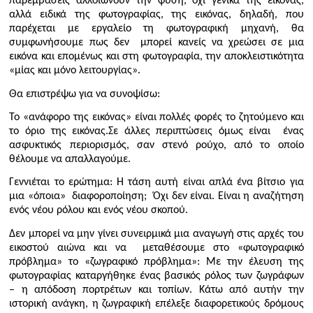
παρεμβάσεις αλλοιώνουν την φύση, όχι γενικά της εικόνας,
αλλά ειδικά της φωτογραφίας, της εικόνας, δηλαδή, που
παρέχεται με εργαλείο τη φωτογραφική μηχανή, θα
συμφωνήσουμε πως δεν μπορεί κανείς να χρεώσει σε μια
εικόνα και επομένως και στη φωτογραφία, την αποκλειστικότητα
«μίας και μόνο λειτουργίας».
Θα επιστρέψω για να συνοψίσω:
Το «ανάφορο της εικόνας» είναι πολλές φορές το ζητούμενο και
το όριο της εικόνας.Σε άλλες περιπτώσεις όμως είναι ένας
ασφυκτικός περιορισμός, σαν στενό ρούχο, από το οποίο
θέλουμε να απαλλαγούμε.
Γεννιέται το ερώτημα: Η τάση αυτή είναι απλά ένα βίτσιο για
μια «όποια» διαφοροποίηση; Όχι δεν είναι. Είναι η αναζήτηση
ενός νέου ρόλου και ενός νέου σκοπού.
Δεν μπορεί να μην γίνει συνειρμικά μια αναγωγή στις αρχές του
εικοστού αιώνα και να μεταθέσουμε στο «φωτογραφικό
πρόβλημα» το «ζωγραφικό πρόβλημα»: Με την έλευση της
φωτογραφίας καταργήθηκε ένας βασικός ρόλος των ζωγράφων
– η απόδοση πορτρέτων και τοπίων. Κάτω από αυτήν την
ιστορική ανάγκη, η ζωγραφική επέλεξε διαφορετικούς δρόμους