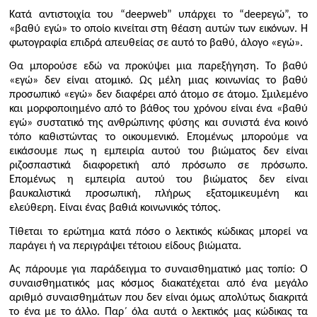
Κατά αντιστοιχία του “
deepweb
” υπάρχει το “
deep
εγώ”, το
«βαθύ εγώ» το οποίο κινείται στη θέαση αυτών των εικόνων. Η
φωτογραφία επιδρά απευθείας σε αυτό το βαθύ, άλογο «εγώ».
Θα μπορούσε εδώ να προκύψει μια παρεξήγηση. Το βαθύ
«εγώ» δεν είναι ατομικό. Ως μέλη μιας κοινωνίας το βαθύ
προσωπικό «εγώ» δεν διαφέρει από άτομο σε άτομο. Σμιλεμένο
και μορφοποιημένο από το βάθος του χρόνου είναι ένα «βαθύ
εγώ» συστατικό της ανθρώπινης φύσης και συνιστά ένα κοινό
τόπο καθιστώντας το οικουμενικό. Επομένως μπορούμε να
εικάσουμε πως η εμπειρία αυτού του βιώματος δεν είναι
ριζοσπαστικά διαφορετική από πρόσωπο σε πρόσωπο.
Επομένως η εμπειρία αυτού του βιώματος δεν είναι
βαυκαλιστικά προσωπική, πλήρως εξατομικευμένη και
ελεύθερη. Είναι ένας βαθιά κοινωνικός τόπος.
Τίθεται το ερώτημα κατά πόσο ο λεκτικός κώδικας μπορεί να
παράγει ή να περιγράψει τέτοιου είδους βιώματα.
Ας πάρουμε για παράδειγμα το συναισθηματικό μας τοπίο: Ο
συναισθηματικός μας κόσμος διακατέχεται από ένα μεγάλο
αριθμό συναισθημάτων που δεν είναι όμως απολύτως διακριτά
το ένα με το άλλο. Παρ΄ όλα αυτά ο λεκτικός μας κώδικας τα