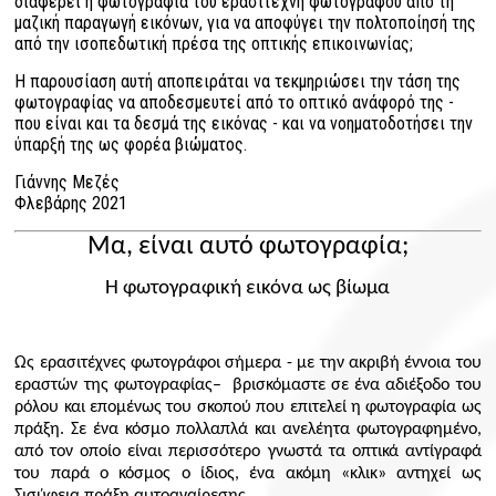
διαφέρει η φωτογραφία του ερασιτέχνη φωτογράφου από τη
μαζική παραγωγή εικόνων, για να αποφύγει την πολτοποίησή της
από την ισοπεδωτική πρέσα της οπτικής επικοινωνίας;
Η παρουσίαση αυτή αποπειράται να τεκμηριώσει την τάση της
φωτογραφίας να αποδεσμευτεί από το οπτικό ανάφορό της -
που είναι και τα δεσμά της εικόνας - και να νοηματοδοτήσει την
ύπαρξή της ως φορέα βιώματος.
Γιάννης Μεζές
Φλεβάρης 2021
Μα, είναι αυτό φωτογραφία;
Η φωτογραφική εικόνα ως βίωμα
Ως ερασιτέχνες φωτογράφοι σήμερα - με την ακριβή έννοια του
εραστών της φωτογραφίας– βρισκόμαστε σε ένα αδιέξοδο του
ρόλου και επομένως του σκοπού που επιτελεί η φωτογραφία ως
πράξη. Σε ένα κόσμο πολλαπλά και ανελέητα φωτογραφημένο,
από τον οποίο είναι περισσότερο γνωστά τα οπτικά αντίγραφά
του παρά ο κόσμος ο ίδιος, ένα ακόμη «κλικ» αντηχεί ως
Σισύφεια πράξη αυτοαναίρεσης.