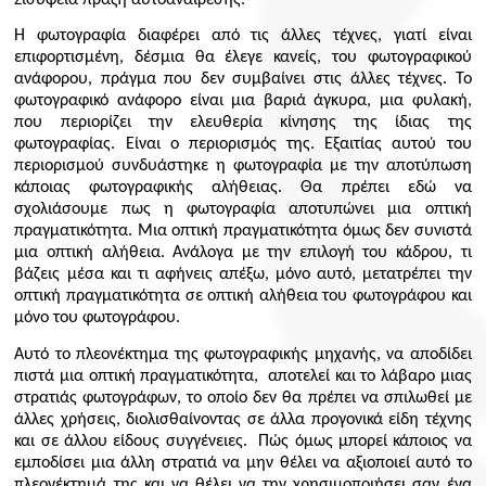
Η φωτογραφία διαφέρει από τις άλλες τέχνες, γιατί είναι
επιφορτισμένη, δέσμια θα έλεγε κανείς, του φωτογραφικού
ανάφορου, πράγμα που δεν συμβαίνει στις άλλες τέχνες. Το
φωτογραφικό ανάφορο είναι μια βαριά άγκυρα, μια φυλακή,
που περιορίζει την ελευθερία κίνησης της ίδιας της
φωτογραφίας. Είναι ο περιορισμός της. Εξαιτίας αυτού του
περιορισμού συνδυάστηκε η φωτογραφία με την αποτύπωση
κάποιας φωτογραφικής αλήθειας. Θα πρέπει εδώ να
σχολιάσουμε πως η φωτογραφία αποτυπώνει μια οπτική
πραγματικότητα. Μια οπτική πραγματικότητα όμως δεν συνιστά
μια οπτική αλήθεια. Ανάλογα με την επιλογή του κάδρου, τι
βάζεις μέσα και τι αφήνεις απέξω, μόνο αυτό, μετατρέπει την
οπτική πραγματικότητα σε οπτική αλήθεια του φωτογράφου και
μόνο του φωτογράφου.
Αυτό το πλεονέκτημα της φωτογραφικής μηχανής, να αποδίδει
πιστά μια οπτική πραγματικότητα, αποτελεί και το λάβαρο μιας
στρατιάς φωτογράφων, το οποίο δεν θα πρέπει να σπιλωθεί με
άλλες χρήσεις, διολισθαίνοντας σε άλλα προγονικά είδη τέχνης
και σε άλλου είδους συγγένειες. Πώς όμως μπορεί κάποιος να
εμποδίσει μια άλλη στρατιά να μην θέλει να αξιοποιεί αυτό το
πλεονέκτημά της και να θέλει να την χρησιμοποιήσει σαν ένα