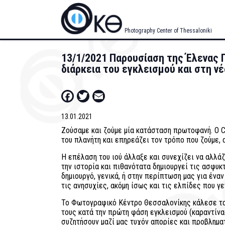
Skip
to
main
Photography Center of Thessaloniki
content
13/1/2021 Παρουσίαση της Έλενας Γ
διάρκεια του εγκλεισμού και στη νέ
Facebook
Twitter
Email
13.01.2021
Ζούσαμε και ζούμε μία κατάσταση πρωτοφανή. Ο C
του πλανήτη και επηρεάζει τον τρόπο που ζούμε,
Η επέλαση του ιού άλλαξε και συνεχίζει να αλλάζ
την ιστορία και πιθανότατα δημιουργεί τις ασφυκ
δημιουργό, γενικά, ή στην περίπτωση μας για έν
τις ανησυχίες, ακόμη ίσως και τις ελπίδες που γε
Το Φωτογραφικό Κέντρο Θεσσαλονίκης κάλεσε τα μ
τους κατά την πρώτη φάση εγκλεισμού (καραντίνας
συζητήσουν μαζί μας τυχόν απορίες και προβλημα