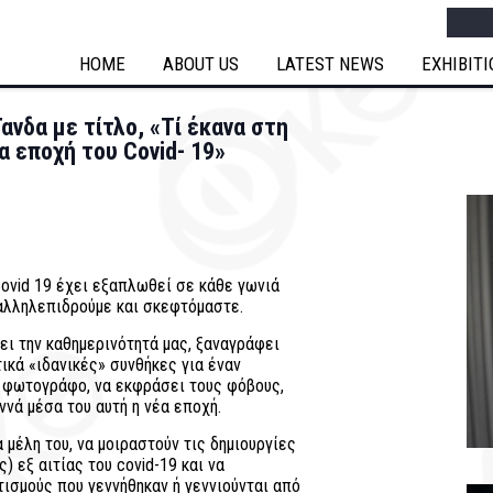
Searc
HOME
ABOUT US
LATEST NEWS
EXHIBIT
ανδα με τίτλο, «Τί έκανα στη
α εποχή του Covid- 19»
ovid 19 έχει εξαπλωθεί σε κάθε γωνιά
 αλληλεπιδρούμε και σκεφτόμαστε.
ει την καθημερινότητά μας, ξαναγράφει
τικά «ιδανικές» συνθήκες για έναν
αν φωτογράφο, να εκφράσει τους φόβους,
ννά μέσα του αυτή η νέα εποχή.
έλη του, να μοιραστούν τις δημιουργίες
) εξ αιτίας του covid-19 και να
τισμούς που γεννήθηκαν ή γεννιούνται από