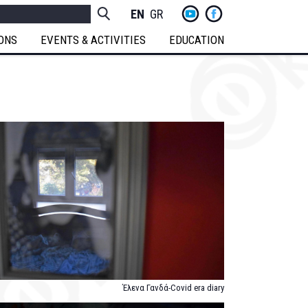
yt
fb
h
Socials
ENGLISH
GREEK
Menu
IONS
EVENTS & ACTIVITIES
EDUCATION